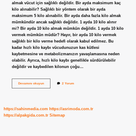
almak vücut için sağlıklı değildir. Bir ayda maksimum kaç
kilo alınabilir? Sağlıklı bir yöntem olarak bir ayda
maksimum 5 kilo alınabilir. Bir ayda daha fazla kilo almak
mümkündür ancak sağlıklı değildir. 1 ayda 10 kilo alınır
mi? Bir ayda 10 kilo almak mümkün değildir. 1 ayda 10 kilo
vermek mümkün müdür? Hayır, bir ayda 10 kilo vermek
sağlıklı bir kilo verme hedefi olarak kabul edilmez. Bu
kadar hızlı kilo kaybı vücudunuzun kas kütlesi
kaybetmesine ve metabolizmanızın yavaşlamasına neden
olabilir. Ayrıca, hızlı kilo kaybı genellikle sürdürülebilir
değildir ve kaybedilen kilonun çoğu…
1
Devamını okuyun
2 Yorum
Ayda
10
Kilo
Almak
Mümkün
https://sahinmedia.com
https://asrimoda.com.tr
Mü
https://alpakgida.com.tr
Sitemap