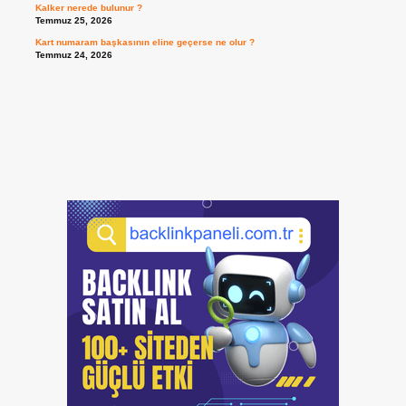
Kalker nerede bulunur ?
Temmuz 25, 2026
Kart numaram başkasının eline geçerse ne olur ?
Temmuz 24, 2026