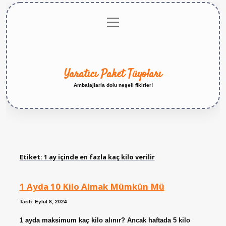
menüyü
Anasayfa
Gizlilik
Yasal
Hakkımızda
aç
Politikası
Uyarı
Yaratıcı Paket Tüyoları
Ambalajlarla dolu neşeli fikirler!
Etiket:
1 ay içinde en fazla kaç kilo verilir
1 Ayda 10 Kilo Almak Mümkün Mü
Tarih: Eylül 8, 2024
1 ayda maksimum kaç kilo alınır? Ancak haftada 5 kilo