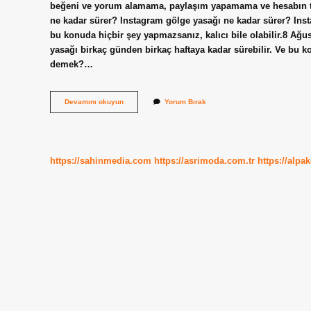
beğeni ve yorum alamama, paylaşım yapamama ve hesabın ta
ne kadar sürer? Instagram gölge yasağı ne kadar sürer? Inst
bu konuda hiçbir şey yapmazsanız, kalıcı bile olabilir.8 Ağ
yasağı birkaç günden birkaç haftaya kadar sürebilir. Ve bu k
demek?…
Ban
Devamını okuyun
Yorum Bırak
Ne
Demek
Instagramda
https://sahinmedia.com
https://asrimoda.com.tr
https://alpa