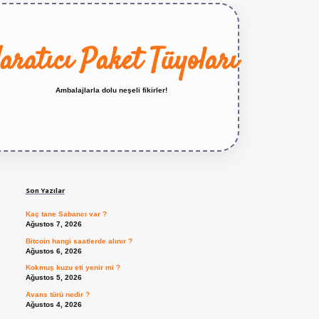
aratıcı Paket Tüyoları
Ambalajlarla dolu neşeli fikirler!
Sidebar
https://betexper.live/
Son Yazılar
Kaç tane Sabancı var ?
Ağustos 7, 2026
Bitcoin hangi saatlerde alınır ?
Ağustos 6, 2026
Kokmuş kuzu eti yenir mi ?
Ağustos 5, 2026
Avans türü nedir ?
Ağustos 4, 2026