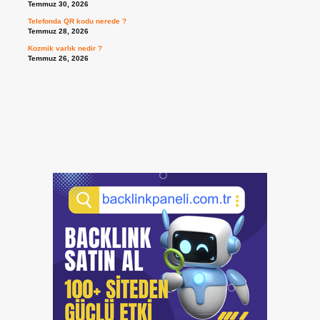
Temmuz 30, 2026
Telefonda QR kodu nerede ?
Temmuz 28, 2026
Kozmik varlık nedir ?
Temmuz 26, 2026