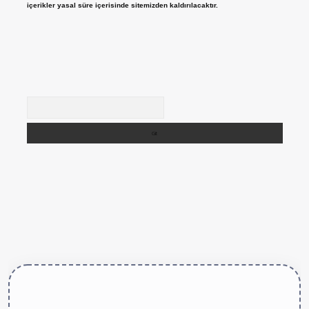
içerikler yasal süre içerisinde sitemizden kaldırılacaktır.
Arama
ttps://betexper.live/