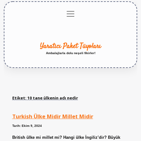
menüyü
Anasayfa
Gizlilik
Yasal
Hakkımızda
aç
Politikası
Uyarı
Yaratıcı Paket Tüyoları
Ambalajlarla dolu neşeli fikirler!
Etiket:
10 tane ülkenin adı nedir
Turkish Ülke Midir Millet Midir
Tarih: Ekim 9, 2024
British ülke mi millet mi? Hangi ülke İngiliz’dir? Büyük