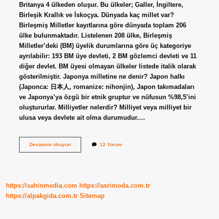
Britanya 4 ülkeden oluşur. Bu ülkeler; Galler, İngiltere,
Birleşik Krallık ve İskoçya. Dünyada kaç millet var?
Birleşmiş Milletler kayıtlarına göre dünyada toplam 206
ülke bulunmaktadır. Listelenen 208 ülke, Birleşmiş
Milletler’deki (BM) üyelik durumlarına göre üç kategoriye
ayrılabilir: 193 BM üye devleti, 2 BM gözlemci devleti ve 11
diğer devlet. BM üyesi olmayan ülkeler listede italik olarak
gösterilmiştir. Japonya milletine ne denir? Japon halkı
(Japonca: 日本人, romanize: nihonjin), Japon takımadaları
ve Japonya’ya özgü bir etnik gruptur ve nüfusun %98,5’ini
oluştururlar. Milliyetler nelerdir? Milliyet veya milliyet bir
ulusa veya devlete ait olma durumudur.…
Turkish
Devamını okuyun
12 Yorum
Ülke
Midir
Millet
Midir
https://sahinmedia.com
https://asrimoda.com.tr
https://alpakgida.com.tr
Sitemap