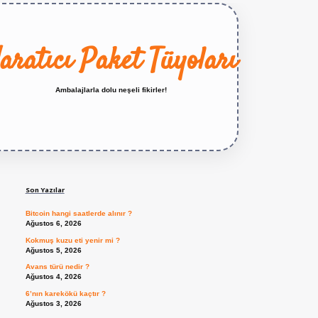
aratıcı Paket Tüyoları
Ambalajlarla dolu neşeli fikirler!
Sidebar
https://betexper.live/
Son Yazılar
Bitcoin hangi saatlerde alınır ?
Ağustos 6, 2026
Kokmuş kuzu eti yenir mi ?
Ağustos 5, 2026
Avans türü nedir ?
Ağustos 4, 2026
6’nın karekökü kaçtır ?
Ağustos 3, 2026