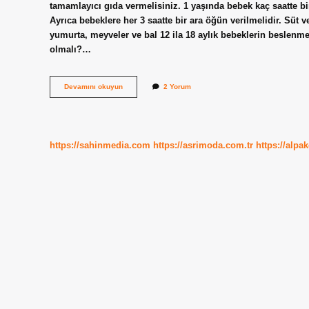
tamamlayıcı gıda vermelisiniz. 1 yaşında bebek kaç saatte b
Ayrıca bebeklere her 3 saatte bir ara öğün verilmelidir. Süt v
yumurta, meyveler ve bal 12 ila 18 aylık bebeklerin beslenme
olmalı?…
1
Devamını okuyun
2 Yorum
Yaşında
Bebek
Bir
Öğünde
Ne
https://sahinmedia.com
https://asrimoda.com.tr
https://alpa
Kadar
Yemeli