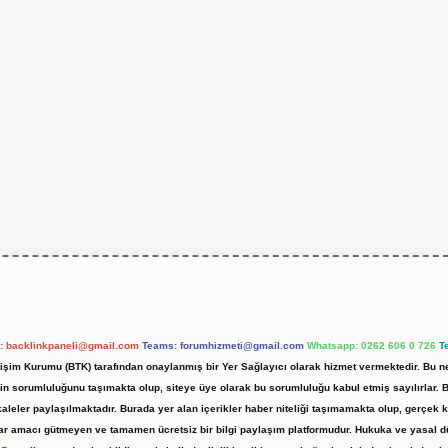
l:
backlinkpaneli@gmail.com
Teams:
forumhizmeti@gmail.com
Whatsapp: 0262 606 0 726
T
etişim Kurumu (BTK) tarafından onaylanmış bir Yer Sağlayıcı olarak hizmet vermektedir. Bu ne
 sorumluluğunu taşımakta olup, siteye üye olarak bu sorumluluğu kabul etmiş sayılırlar. Bu 
kaleler paylaşılmaktadır. Burada yer alan içerikler haber niteliği taşımamakta olup, gerç
z, kar amacı gütmeyen ve tamamen ücretsiz bir bilgi paylaşım platformudur. Hukuka ve yasal 