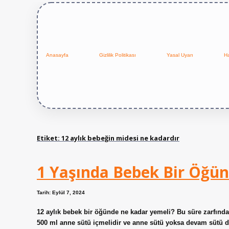
Anasayfa
Gizlilik Politikası
Yasal Uyarı
H
Etiket:
12 aylık bebeğin midesi ne kadardır
1 Yaşında Bebek Bir Öğü
Tarih: Eylül 7, 2024
12 aylık bebek bir öğünde ne kadar yemeli? Bu süre zarfında a
500 ml anne sütü içmelidir ve anne sütü yoksa devam sütü de