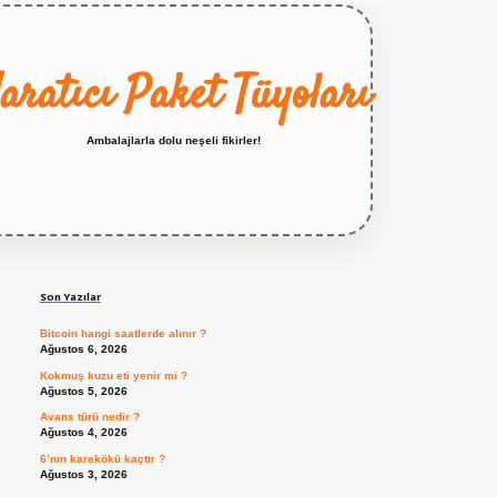
aratıcı Paket Tüyoları
Ambalajlarla dolu neşeli fikirler!
Sidebar
https://betexper.live/
Son Yazılar
Bitcoin hangi saatlerde alınır ?
Ağustos 6, 2026
Kokmuş kuzu eti yenir mi ?
Ağustos 5, 2026
Avans türü nedir ?
Ağustos 4, 2026
6’nın karekökü kaçtır ?
Ağustos 3, 2026