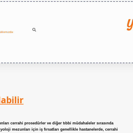
Y
akkımızda
abilir
ları cerrahi prosedürler ve diğer tıbbi müdahaleler sırasında
oloji mezunları için iş fırsatları genellikle hastanelerde, cerrahi