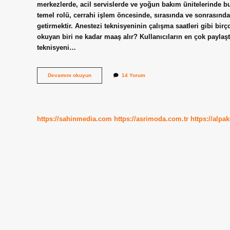
merkezlerde, acil servislerde ve yoğun bakım ünitelerinde bu
temel rolü, cerrahi işlem öncesinde, sırasında ve sonrasında
getirmektir. Anestezi teknisyeninin çalışma saatleri gibi birçok
okuyan biri ne kadar maaş alır? Kullanıcıların en çok paylaşt
teknisyeni…
Anestezi
Devamını okuyun
14 Yorum
Okuyanlar
Ne
Olabilir
https://sahinmedia.com
https://asrimoda.com.tr
https://alpa