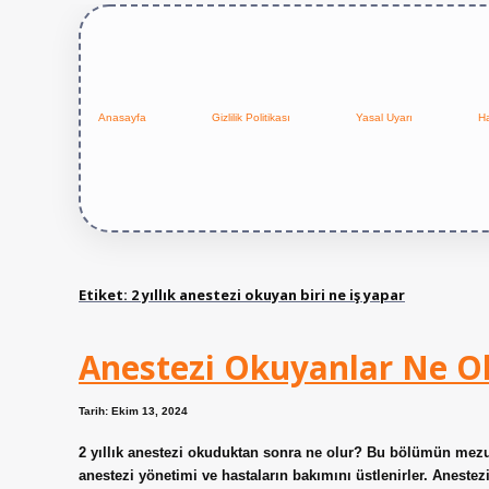
Anasayfa
Gizlilik Politikası
Yasal Uyarı
H
Etiket:
2 yıllık anestezi okuyan biri ne iş yapar
Anestezi Okuyanlar Ne Ol
Tarih: Ekim 13, 2024
2 yıllık anestezi okuduktan sonra ne olur? Bu bölümün mezun
anestezi yönetimi ve hastaların bakımını üstlenirler. Anesteziy