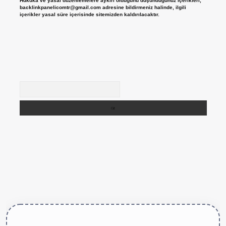
Hukuka ve yasal düzenlemelere aykırı olduğunu düşündüğünüz içerikleri,
backlinkpanelicomtr@gmail.com
adresine bildirmeniz halinde, ilgili
içerikler yasal süre içerisinde sitemizden kaldırılacaktır.
Arama
ttps://betexper.live/