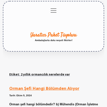
menüyü
Anasayfa
Gizlilik
Yasal
Hakkımızda
aç
Politikası
Uyarı
Yaratıcı Paket Tüyoları
Ambalajlarla dolu neşeli fikirler!
Etiket:
2 yıllık ormancılık nerelerde var
Orman Şefi Hangi Bölümden Alıyor
Tarih: Ekim 9, 2024
Orman şefi hangi bölümdedir? b) Mühendis (Orman İşletme