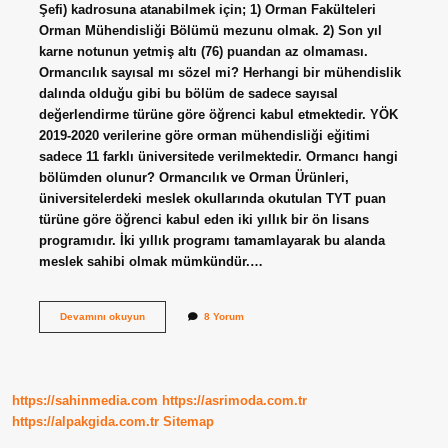
Şefi) kadrosuna atanabilmek için; 1) Orman Fakülteleri
Orman Mühendisliği Bölümü mezunu olmak. 2) Son yıl
karne notunun yetmiş altı (76) puandan az olmaması.
Ormancılık sayısal mı sözel mi? Herhangi bir mühendislik
dalında olduğu gibi bu bölüm de sadece sayısal
değerlendirme türüne göre öğrenci kabul etmektedir. YÖK
2019-2020 verilerine göre orman mühendisliği eğitimi
sadece 11 farklı üniversitede verilmektedir. Ormancı hangi
bölümden olunur? Ormancılık ve Orman Ürünleri,
üniversitelerdeki meslek okullarında okutulan TYT puan
türüne göre öğrenci kabul eden iki yıllık bir ön lisans
programıdır. İki yıllık programı tamamlayarak bu alanda
meslek sahibi olmak mümkündür.…
Orman
Devamını okuyun
8 Yorum
Şefi
Hangi
Bölümden
Alıyor
https://sahinmedia.com
https://asrimoda.com.tr
https://alpakgida.com.tr
Sitemap