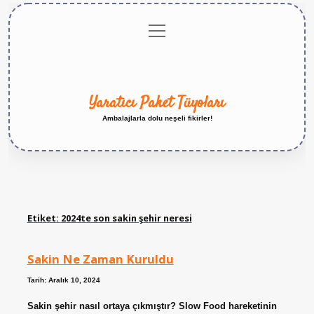
menüyü
Anasayfa
Gizlilik
Yasal
Hakkımızda
aç
Politikası
Uyarı
Yaratıcı Paket Tüyoları
Ambalajlarla dolu neşeli fikirler!
Etiket:
2024te son sakin şehir neresi
Sakin Ne Zaman Kuruldu
Tarih: Aralık 10, 2024
Sakin şehir nasıl ortaya çıkmıştır? Slow Food hareketinin