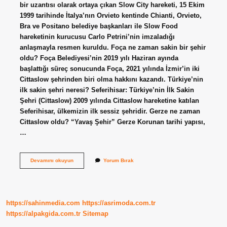
bir uzantısı olarak ortaya çıkan Slow City hareketi, 15 Ekim
1999 tarihinde İtalya’nın Orvieto kentinde Chianti, Orvieto,
Bra ve Positano belediye başkanları ile Slow Food
hareketinin kurucusu Carlo Petrini’nin imzaladığı
anlaşmayla resmen kuruldu. Foça ne zaman sakin bir şehir
oldu? Foça Belediyesi’nin 2019 yılı Haziran ayında
başlattığı süreç sonucunda Foça, 2021 yılında İzmir’in iki
Cittaslow şehrinden biri olma hakkını kazandı. Türkiye’nin
ilk sakin şehri neresi? Seferihisar: Türkiye’nin İlk Sakin
Şehri (Cittaslow) 2009 yılında Cittaslow hareketine katılan
Seferihisar, ülkemizin ilk sessiz şehridir. Gerze ne zaman
Cittaslow oldu? “Yavaş Şehir” Gerze Korunan tarihi yapısı,
…
Sakin
Devamını okuyun
Yorum Bırak
Ne
Zaman
Kuruldu
https://sahinmedia.com
https://asrimoda.com.tr
https://alpakgida.com.tr
Sitemap