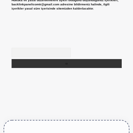
Hukuka ve yasal düzenlemelere aykırı olduğunu düşündüğünüz içerikleri,
backlinkpanelicomtr@gmail.com
adresine bildirmeniz halinde, ilgili
içerikler yasal süre içerisinde sitemizden kaldırılacaktır.
Arama
ttps://betexper.live/