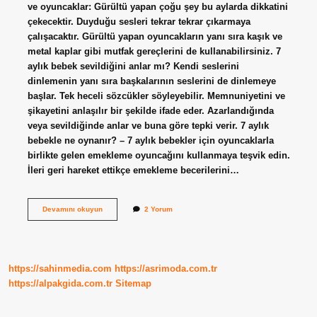
ve oyuncaklar: Gürültü yapan çoğu şey bu aylarda dikkatini
çekecektir. Duyduğu sesleri tekrar tekrar çıkarmaya
çalışacaktır. Gürültü yapan oyuncakların yanı sıra kaşık ve
metal kaplar gibi mutfak gereçlerini de kullanabilirsiniz. 7
aylık bebek sevildiğini anlar mı? Kendi seslerini
dinlemenin yanı sıra başkalarının seslerini de dinlemeye
başlar. Tek heceli sözcükler söyleyebilir. Memnuniyetini ve
şikayetini anlaşılır bir şekilde ifade eder. Azarlandığında
veya sevildiğinde anlar ve buna göre tepki verir. 7 aylık
bebekle ne oynanır? – 7 aylık bebekler için oyuncaklarla
birlikte gelen emekleme oyuncağını kullanmaya teşvik edin.
İleri geri hareket ettikçe emekleme becerilerini…
7
Devamını okuyun
2 Yorum
Aylık
Bebekler
Nelerden
Hoşlanır
https://sahinmedia.com
https://asrimoda.com.tr
https://alpakgida.com.tr
Sitemap