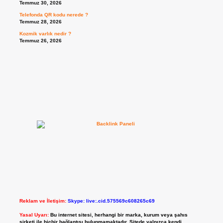
Temmuz 30, 2026
Telefonda QR kodu nerede ?
Temmuz 28, 2026
Kozmik varlık nedir ?
Temmuz 26, 2026
Reklam ve İletişim:
Skype: live:.cid.575569c608265c69
Yasal Uyarı:
Bu internet sitesi, herhangi bir marka, kurum veya şahıs
şirketi ile hiçbir bağlantısı bulunmamaktadır. Sitede yalnızca kendi