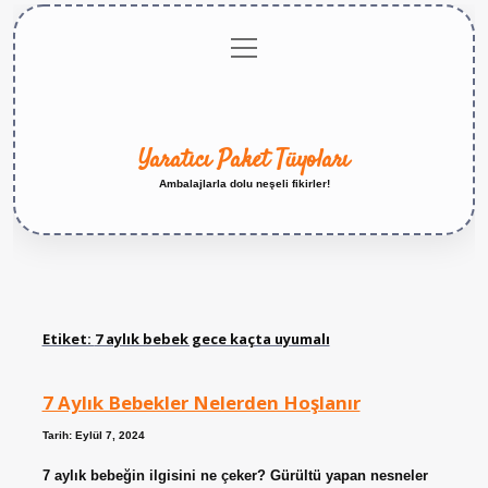
menüyü
Anasayfa
Gizlilik
Yasal
Hakkımızda
aç
Politikası
Uyarı
Yaratıcı Paket Tüyoları
Ambalajlarla dolu neşeli fikirler!
Etiket:
7 aylık bebek gece kaçta uyumalı
7 Aylık Bebekler Nelerden Hoşlanır
Tarih: Eylül 7, 2024
7 aylık bebeğin ilgisini ne çeker? Gürültü yapan nesneler