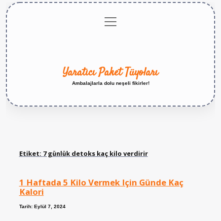
menüyü
Anasayfa
Gizlilik
Yasal
Hakkımızda
aç
Politikası
Uyarı
Yaratıcı Paket Tüyoları
Ambalajlarla dolu neşeli fikirler!
Etiket:
7 günlük detoks kaç kilo verdirir
1 Haftada 5 Kilo Vermek Için Günde Kaç
Kalori
Tarih: Eylül 7, 2024