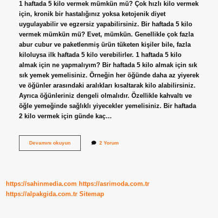
1 haftada 5 kilo vermek mümkün mü? Çok hızlı kilo vermek
için, kronik bir hastalığınız yoksa ketojenik diyet
uygulayabilir ve egzersiz yapabilirsiniz. Bir haftada 5 kilo
vermek mümkün mü? Evet, mümkün. Genellikle çok fazla
abur cubur ve paketlenmiş ürün tüketen kişiler bile, fazla
kiloluysa ilk haftada 5 kilo verebilirler. 1 haftada 5 kilo
almak için ne yapmalıyım? Bir haftada 5 kilo almak için sık
sık yemek yemelisiniz. Örneğin her öğünde daha az yiyerek
ve öğünler arasındaki aralıkları kısaltarak kilo alabilirsiniz.
Ayrıca öğünleriniz dengeli olmalıdır. Özellikle kahvaltı ve
öğle yemeğinde sağlıklı yiyecekler yemelisiniz. Bir haftada
2 kilo vermek için günde kaç…
1
Devamını okuyun
2 Yorum
Haftada
5
Kilo
Vermek
Için
https://sahinmedia.com
https://asrimoda.com.tr
Günde
Kaç
https://alpakgida.com.tr
Sitemap
Kalori