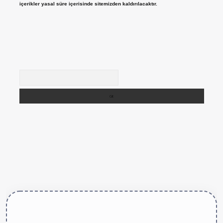
içerikler yasal süre içerisinde sitemizden kaldırılacaktır.
Arama
ttps://betexper.live/