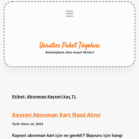
menüyü
Anasayfa
Gizlilik
Yasal
Hakkımızda
aç
Politikası
Uyarı
Yaratıcı Paket Tüyoları
Ambalajlarla dolu neşeli fikirler!
Etiket:
Abonman Kayseri kaç TL
Kayseri Abonman Kart Nasıl Alınır
Tarih: Ekim 14, 2024
Kayseri abonman kart için ne gerekli? Başvuru için hangi