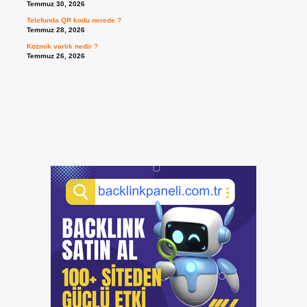
Temmuz 30, 2026
Telefonda QR kodu nerede ?
Temmuz 28, 2026
Kozmik varlık nedir ?
Temmuz 26, 2026