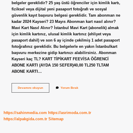
belgeler gereklidir? 25 yaş üstü öğrenciler için kimlik kartı,
fiziksel veya dijital yeni pasaport fotoğrafı ve sosyal
güvenlik kayıt başvuru belgesi gereklidir. Tam abonman ne
kadar 2024 Kayseri? 23 Mayıs Abonman kart nasıl alınır?
Mavi Kart Nasıl Alınır? İstanbul Mavi Kart (abonelik) almak
için kimlik kartınız, ulusal kimlik kartınız (ehliyet veya
pasaport dahil) ve son 6 ay içinde çekilmiş 1 adet pasaport
fotoğrafınız gereklidir. Bu belgelerle en yakın İstanbulkart
başvuru merkezine gidip kartınızı alabilirsiniz. Abonman
Kayseri kaç TL? KART TİPİKART FEEVİSA ÖĞRENCİ
ABONE KARTI (AYDA 150 SEFER)40,00 TL250 TLTAM
ABONE KARTI…
Kayseri
Devamını okuyun
Yorum Bırak
Abonman
Kart
Nasıl
Alınır
https://sahinmedia.com
https://asrimoda.com.tr
https://alpakgida.com.tr
Sitemap