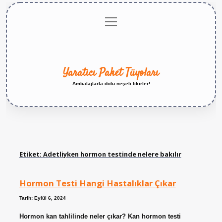
menüyü
Anasayfa
Gizlilik
Yasal
Hakkımızda
aç
Politikası
Uyarı
Yaratıcı Paket Tüyoları
Ambalajlarla dolu neşeli fikirler!
Etiket:
Adetliyken hormon testinde nelere bakılır
Hormon Testi Hangi Hastalıklar Çıkar
Tarih: Eylül 6, 2024
Hormon kan tahlilinde neler çıkar? Kan hormon testi