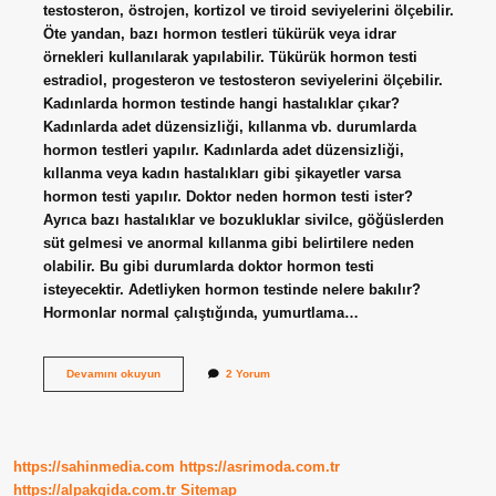
testosteron, östrojen, kortizol ve tiroid seviyelerini ölçebilir.
Öte yandan, bazı hormon testleri tükürük veya idrar
örnekleri kullanılarak yapılabilir. Tükürük hormon testi
estradiol, progesteron ve testosteron seviyelerini ölçebilir.
Kadınlarda hormon testinde hangi hastalıklar çıkar?
Kadınlarda adet düzensizliği, kıllanma vb. durumlarda
hormon testleri yapılır. Kadınlarda adet düzensizliği,
kıllanma veya kadın hastalıkları gibi şikayetler varsa
hormon testi yapılır. Doktor neden hormon testi ister?
Ayrıca bazı hastalıklar ve bozukluklar sivilce, göğüslerden
süt gelmesi ve anormal kıllanma gibi belirtilere neden
olabilir. Bu gibi durumlarda doktor hormon testi
isteyecektir. Adetliyken hormon testinde nelere bakılır?
Hormonlar normal çalıştığında, yumurtlama…
Hormon
Devamını okuyun
2 Yorum
Testi
Hangi
Hastalıklar
Çıkar
https://sahinmedia.com
https://asrimoda.com.tr
https://alpakgida.com.tr
Sitemap