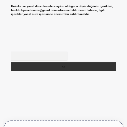
Hukuka ve yasal düzenlemelere aykırı olduğunu düşündüğünüz içerikleri,
backlinkpanelicomtr@gmail.com
adresine bildirmeniz halinde, ilgili
içerikler yasal süre içerisinde sitemizden kaldırılacaktır.
Arama
//betexper.live/