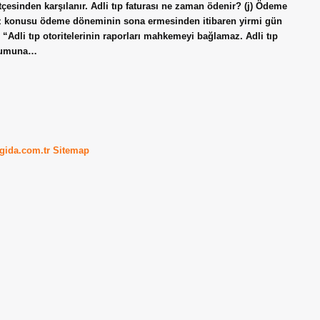
tçesinden karşılanır. Adli tıp faturası ne zaman ödenir? (j) Ödeme
söz konusu ödeme döneminin sona ermesinden itibaren yirmi gün
? “Adli tıp otoritelerinin raporları mahkemeyi bağlamaz. Adli tıp
urumuna…
kgida.com.tr
Sitemap