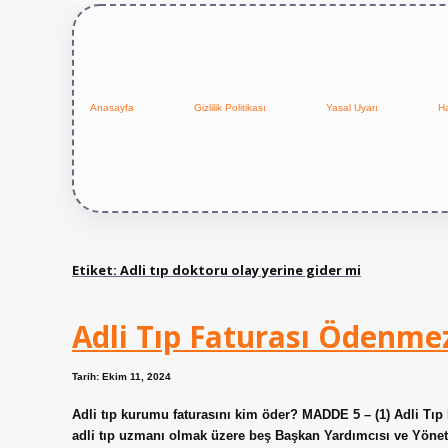
Anasayfa
Gizlilik Politikası
Yasal Uyarı
H
Etiket:
Adli tıp doktoru olay yerine gider mi
Adli Tıp Faturası Ödenme
Tarih: Ekim 11, 2024
Adli tıp kurumu faturasını kim öder? MADDE 5 – (1) Adli Tıp
adli tıp uzmanı olmak üzere beş Başkan Yardımcısı ve Yönetm