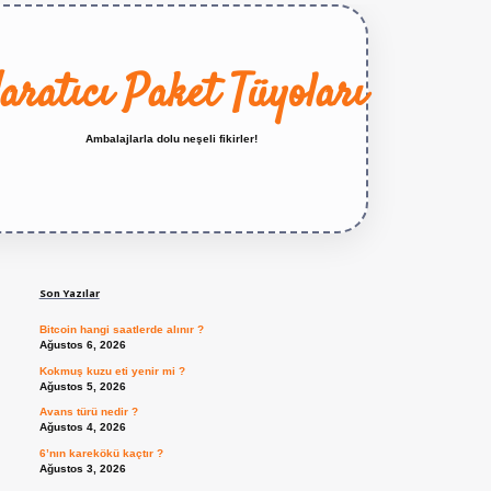
aratıcı Paket Tüyoları
Ambalajlarla dolu neşeli fikirler!
Sidebar
https://betexper.live/
Son Yazılar
Bitcoin hangi saatlerde alınır ?
Ağustos 6, 2026
Kokmuş kuzu eti yenir mi ?
Ağustos 5, 2026
Avans türü nedir ?
Ağustos 4, 2026
6’nın karekökü kaçtır ?
Ağustos 3, 2026