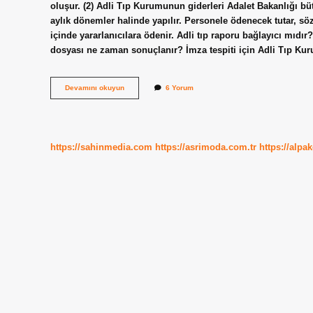
oluşur. (2) Adli Tıp Kurumunun giderleri Adalet Bakanlığı bü
aylık dönemler halinde yapılır. Personele ödenecek tutar, 
içinde yararlanıcılara ödenir. Adli tıp raporu bağlayıcı mıdır
dosyası ne zaman sonuçlanır? İmza tespiti için Adli Tıp K
Adli
Devamını okuyun
6 Yorum
Tıp
Faturası
Ödenmezse
Ne
Olur
https://sahinmedia.com
https://asrimoda.com.tr
https://alpa