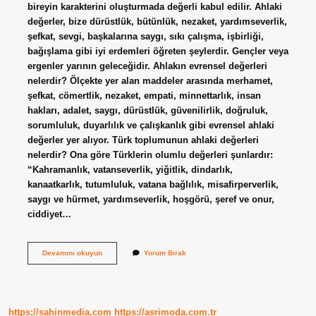
bireyin karakterini oluşturmada değerli kabul edilir. Ahlaki
değerler, bize dürüstlük, bütünlük, nezaket, yardımseverlik,
şefkat, sevgi, başkalarına saygı, sıkı çalışma, işbirliği,
bağışlama gibi iyi erdemleri öğreten şeylerdir. Gençler veya
ergenler yarının geleceğidir. Ahlakın evrensel değerleri
nelerdir? Ölçekte yer alan maddeler arasında merhamet,
şefkat, cömertlik, nezaket, empati, minnettarlık, insan
hakları, adalet, saygı, dürüstlük, güvenilirlik, doğruluk,
sorumluluk, duyarlılık ve çalışkanlık gibi evrensel ahlaki
değerler yer alıyor. Türk toplumunun ahlaki değerleri
nelerdir? Ona göre Türklerin olumlu değerleri şunlardır:
“Kahramanlık, vatanseverlik, yiğitlik, dindarlık,
kanaatkarlık, tutumluluk, vatana bağlılık, misafirperverlik,
saygı ve hürmet, yardımseverlik, hoşgörü, şeref ve onur,
ciddiyet…
Ahlâkî
Devamını okuyun
Yorum Bırak
Değerler
Nelerdir
https://sahinmedia.com
https://asrimoda.com.tr