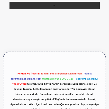
ps://betexper.live/
Reklam ve İletişim:
E-mail:
backlinkpaneli@gmail.com
Teams:
forumhizmeti@gmail.com
Whatsapp: 0262 606 0 726
Telegram: @karabul
Yasal Uyarı:
Sitemiz, 5651 Sayılı Kanun gereğince Bilgi Teknolojileri ve
İletişim Kurumu (BTK) tarafından onaylanmış bir Yer Sağlayıcı olarak
hizmet vermektedir. Bu nedenle, sitedeki içerikleri proaktif olarak
denetleme veya araştırma yükümlülüğümüz bulunmamaktadır. Ancak,
üyelerimiz yazdıkları içeriklerin sorumluluğunu taşımakta olup, siteye üye