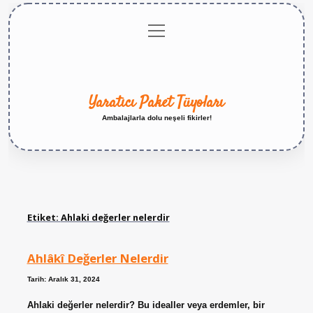
menüyü
Anasayfa
Gizlilik
Yasal
Hakkımızda
aç
Politikası
Uyarı
Yaratıcı Paket Tüyoları
Ambalajlarla dolu neşeli fikirler!
Etiket:
Ahlaki değerler nelerdir
Ahlâkî Değerler Nelerdir
Tarih: Aralık 31, 2024
Ahlaki değerler nelerdir? Bu idealler veya erdemler, bir