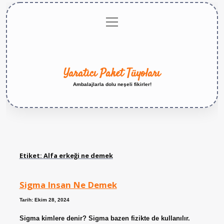
menüyü
Anasayfa
Gizlilik
Yasal
Hakkımızda
aç
Politikası
Uyarı
Yaratıcı Paket Tüyoları
Ambalajlarla dolu neşeli fikirler!
Etiket:
Alfa erkeği ne demek
Sigma Insan Ne Demek
Tarih: Ekim 28, 2024
Sigma kimlere denir? Sigma bazen fizikte de kullanılır.