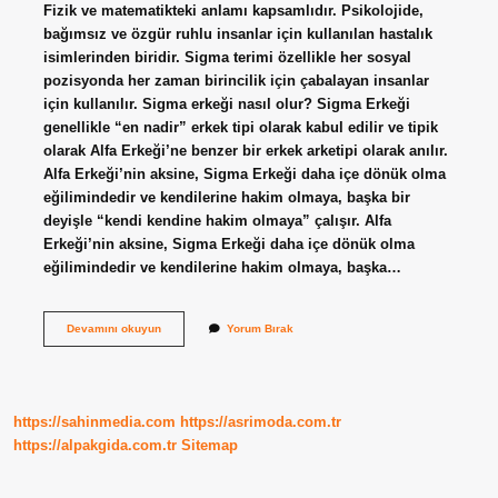
Fizik ve matematikteki anlamı kapsamlıdır. Psikolojide,
bağımsız ve özgür ruhlu insanlar için kullanılan hastalık
isimlerinden biridir. Sigma terimi özellikle her sosyal
pozisyonda her zaman birincilik için çabalayan insanlar
için kullanılır. Sigma erkeği nasıl olur? Sigma Erkeği
genellikle “en nadir” erkek tipi olarak kabul edilir ve tipik
olarak Alfa Erkeği’ne benzer bir erkek arketipi olarak anılır.
Alfa Erkeği’nin aksine, Sigma Erkeği daha içe dönük olma
eğilimindedir ve kendilerine hakim olmaya, başka bir
deyişle “kendi kendine hakim olmaya” çalışır. Alfa
Erkeği’nin aksine, Sigma Erkeği daha içe dönük olma
eğilimindedir ve kendilerine hakim olmaya, başka…
Sigma
Devamını okuyun
Yorum Bırak
Insan
Ne
Demek
https://sahinmedia.com
https://asrimoda.com.tr
https://alpakgida.com.tr
Sitemap