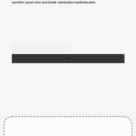
içerikler yasal süre içerisinde sitemizden kaldırılacaktır.
Arama
ttps://betexper.live/