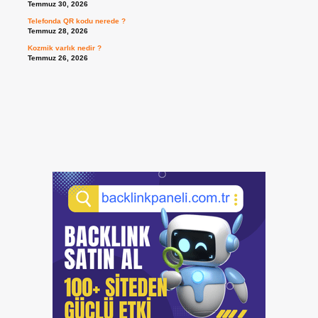
Temmuz 30, 2026
Telefonda QR kodu nerede ?
Temmuz 28, 2026
Kozmik varlık nedir ?
Temmuz 26, 2026