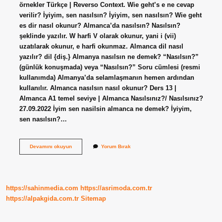
örnekler Türkçe | Reverso Context. Wie geht’s e ne cevap
verilir? İyiyim, sen nasılsın? İyiyim, sen nasılsın? Wie geht
es dir nasıl okunur? Almanca’da nasılsın? Nasılsın?
şeklinde yazılır. W harfi V olarak okunur, yani i (vii)
uzatılarak okunur, e harfi okunmaz. Almanca dil nasıl
yazılır? dil {diş.} Almanya nasılsın ne demek? “Nasılsın?”
(günlük konuşmada) veya “Nasılsın?” Soru cümlesi (resmi
kullanımda) Almanya’da selamlaşmanın hemen ardından
kullanılır. Almanca nasılsın nasıl okunur? Ders 13 |
Almanca A1 temel seviye | Almanca Nasılsınız?/ Nasılsınız?
27.09.2022 İyim sen nasilsin almanca ne demek? İyiyim,
sen nasılsın?…
Wie
Devamını okuyun
Yorum Bırak
Geht
Hangi
Dil
https://sahinmedia.com
https://asrimoda.com.tr
https://alpakgida.com.tr
Sitemap