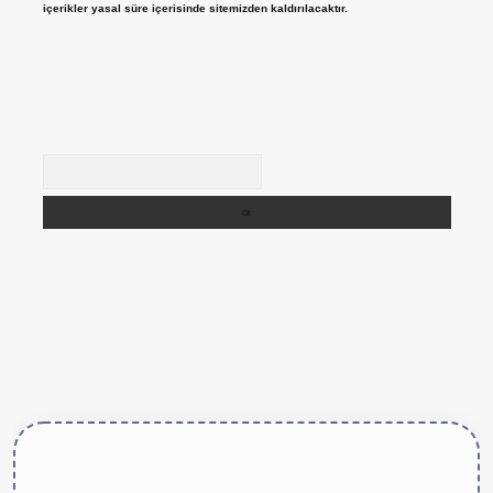
içerikler yasal süre içerisinde sitemizden kaldırılacaktır.
Arama
ttps://betexper.live/