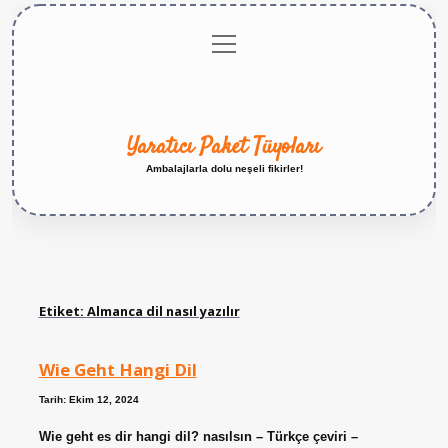
menüyü
Anasayfa
Gizlilik
Yasal
Hakkımızda
aç
Politikası
Uyarı
Yaratıcı Paket Tüyoları
Ambalajlarla dolu neşeli fikirler!
Etiket:
Almanca dil nasıl yazılır
Wie Geht Hangi Dil
Tarih: Ekim 12, 2024
Wie geht es dir hangi dil? nasılsın – Türkçe çeviri –