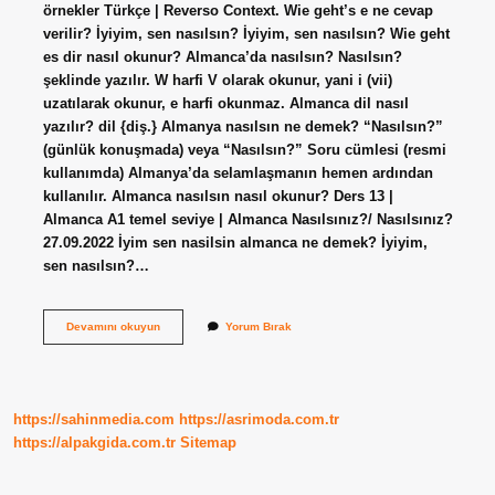
örnekler Türkçe | Reverso Context. Wie geht’s e ne cevap
verilir? İyiyim, sen nasılsın? İyiyim, sen nasılsın? Wie geht
es dir nasıl okunur? Almanca’da nasılsın? Nasılsın?
şeklinde yazılır. W harfi V olarak okunur, yani i (vii)
uzatılarak okunur, e harfi okunmaz. Almanca dil nasıl
yazılır? dil {diş.} Almanya nasılsın ne demek? “Nasılsın?”
(günlük konuşmada) veya “Nasılsın?” Soru cümlesi (resmi
kullanımda) Almanya’da selamlaşmanın hemen ardından
kullanılır. Almanca nasılsın nasıl okunur? Ders 13 |
Almanca A1 temel seviye | Almanca Nasılsınız?/ Nasılsınız?
27.09.2022 İyim sen nasilsin almanca ne demek? İyiyim,
sen nasılsın?…
Wie
Devamını okuyun
Yorum Bırak
Geht
Hangi
Dil
https://sahinmedia.com
https://asrimoda.com.tr
https://alpakgida.com.tr
Sitemap