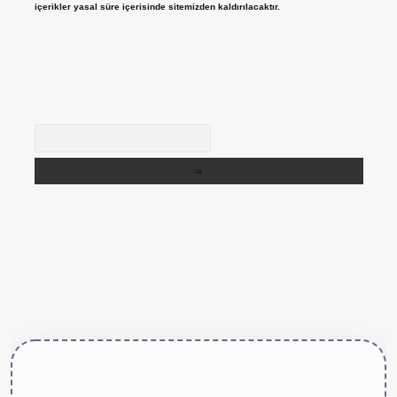
içerikler yasal süre içerisinde sitemizden kaldırılacaktır.
Arama
tps://betexper.live/