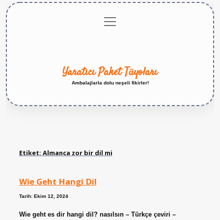
menüyü
Anasayfa
Gizlilik
Yasal
Hakkımızda
aç
Politikası
Uyarı
Yaratıcı Paket Tüyoları
Ambalajlarla dolu neşeli fikirler!
Etiket:
Almanca zor bir dil mi
Wie Geht Hangi Dil
Tarih: Ekim 12, 2024
Wie geht es dir hangi dil? nasılsın – Türkçe çeviri –