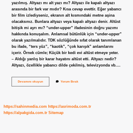
yazılmış. Altyazı mı alt yazı mı? Altyazı ile kapalı altyazı
arasında bir fark var mıdır? Kısa cevap evettir. Eğer yabancı
bir film izlediyseniz, ekranın alt kısmındaki metne aşina
olacaksınız. Bunlara altyazı veya kapalı altyazı denir. Altüst
bitişik mi ayrı mı? “under-upper” ifadesinin doğru yazımı
hakkında konuşalım. Anlamsal bütünlük için “under-upper”
olarak yazılmalıdır. TDK sözlüğünde sıfat olarak tanımlanan
bu ifade, “ters yüz”, “kaotik”, “çok karışık” anlamlarını
içerir. Örnek cümle; Küçük bir kedi evi altüst etmeye yeter.
– Aldığı yanlış bir karar hayatını altüst etti. Altyazı nedir?
Altyazı, özellikle yabancı dilde çekilmiş, televizyonda vb.…
Altyazı
Devamını okuyun
Yorum Bırak
Ayrı
Mı
Yazılır
Bitişik
Mi
https://sahinmedia.com
https://asrimoda.com.tr
https://alpakgida.com.tr
Sitemap