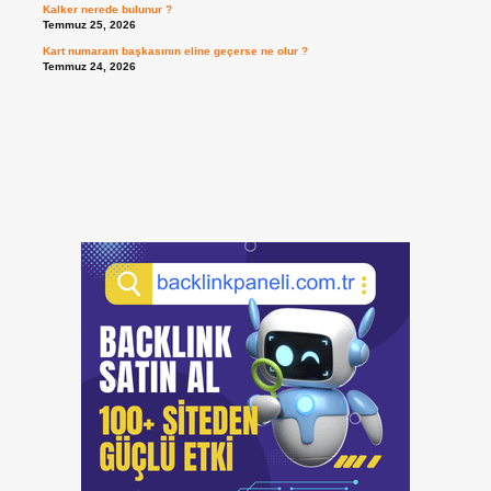
Kalker nerede bulunur ?
Temmuz 25, 2026
Kart numaram başkasının eline geçerse ne olur ?
Temmuz 24, 2026