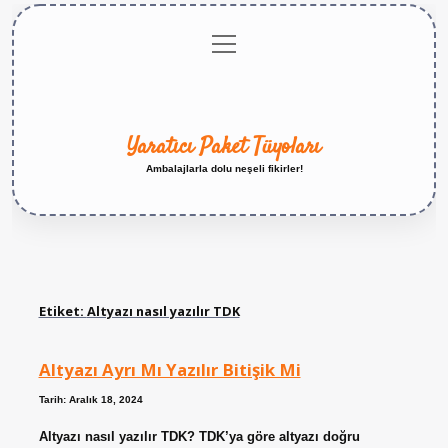
menüyü
Anasayfa
Gizlilik
Yasal
Hakkımızda
aç
Politikası
Uyarı
Yaratıcı Paket Tüyoları
Ambalajlarla dolu neşeli fikirler!
Etiket:
Altyazı nasıl yazılır TDK
Altyazı Ayrı Mı Yazılır Bitişik Mi
Tarih: Aralık 18, 2024
Altyazı nasıl yazılır TDK? TDK’ya göre altyazı doğru