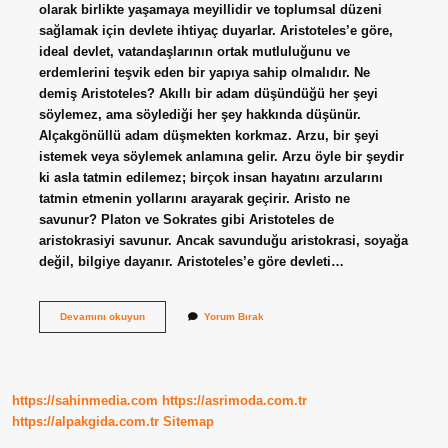
olarak birlikte yaşamaya meyillidir ve toplumsal düzeni
sağlamak için devlete ihtiyaç duyarlar. Aristoteles’e göre,
ideal devlet, vatandaşlarının ortak mutluluğunu ve
erdemlerini teşvik eden bir yapıya sahip olmalıdır. Ne
demiş Aristoteles? Akıllı bir adam düşündüğü her şeyi
söylemez, ama söylediği her şey hakkında düşünür.
Alçakgönüllü adam düşmekten korkmaz. Arzu, bir şeyi
istemek veya söylemek anlamına gelir. Arzu öyle bir şeydir
ki asla tatmin edilemez; birçok insan hayatını arzularını
tatmin etmenin yollarını arayarak geçirir. Aristo ne
savunur? Platon ve Sokrates gibi Aristoteles de
aristokrasiyi savunur. Ancak savunduğu aristokrasi, soyağa
değil, bilgiye dayanır. Aristoteles’e göre devleti…
Aristo
Devamını okuyun
Yorum Bırak
Ne
Demiş
https://sahinmedia.com
https://asrimoda.com.tr
https://alpakgida.com.tr
Sitemap