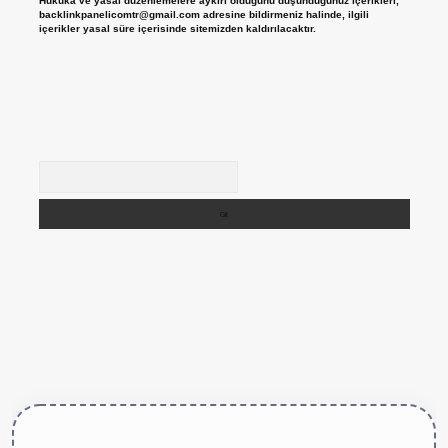
Hukuka ve yasal düzenlemelere aykırı olduğunu düşündüğünüz içerikleri,
backlinkpanelicomtr@gmail.com
adresine bildirmeniz halinde, ilgili
içerikler yasal süre içerisinde sitemizden kaldırılacaktır.
Arama
ttps://betexper.live/