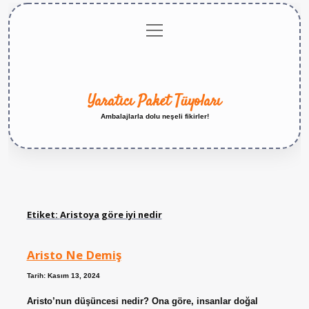
menüyü
Anasayfa
Gizlilik
Yasal
Hakkımızda
aç
Politikası
Uyarı
Yaratıcı Paket Tüyoları
Ambalajlarla dolu neşeli fikirler!
Etiket:
Aristoya göre iyi nedir
Aristo Ne Demiş
Tarih: Kasım 13, 2024
Aristo’nun düşüncesi nedir? Ona göre, insanlar doğal