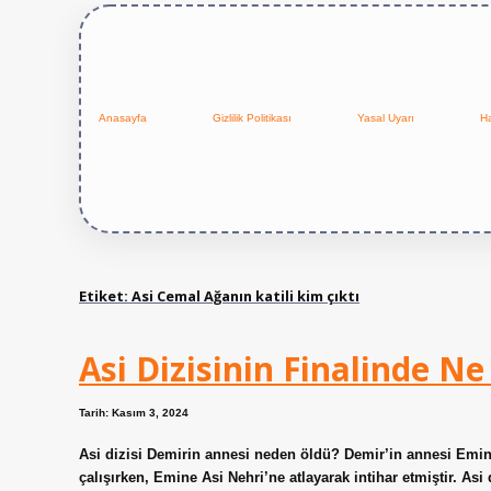
Anasayfa
Gizlilik Politikası
Yasal Uyarı
H
Etiket:
Asi Cemal Ağanın katili kim çıktı
Asi Dizisinin Finalinde Ne
Tarih: Kasım 3, 2024
Asi dizisi Demirin annesi neden öldü? Demir’in annesi Emine
çalışırken, Emine Asi Nehri’ne atlayarak intihar etmiştir. As