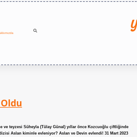
Y
akkımızda
 Oldu
 ve teyzesi Süheyla (Tülay Günal) yıllar önce Kozcuoğlu çiftliğinde
i dizisi Aslan kiminle evleniyor? Aslan ve Devin evlendi! 31 Mart 2023