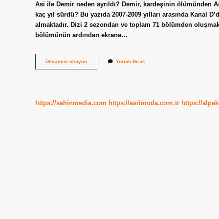
Asi ile Demir neden ayrıldı? Demir, kardeşinin ölümünden Asi 
kaç yıl sürdü? Bu yazıda 2007-2009 yılları arasında Kanal D’
almaktadır. Dizi 2 sezondan ve toplam 71 bölümden oluşmakta
bölümünün ardından ekrana…
Asi
Devamını okuyun
Yorum Bırak
Dizisinin
Finalinde
Ne
Oldu
https://sahinmedia.com
https://asrimoda.com.tr
https://alpa