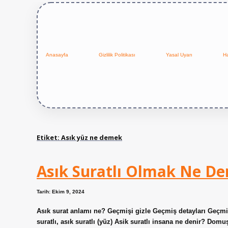
Anasayfa
Gizlilik Politikası
Yasal Uyarı
H
Etiket:
Asık yüz ne demek
Asık Suratlı Olmak Ne D
Tarih: Ekim 9, 2024
Asık surat anlamı ne? Geçmişi gizle Geçmiş detayları Geçm
suratlı, asık suratlı (yüz) Asik suratlı insana ne denir? Domuş