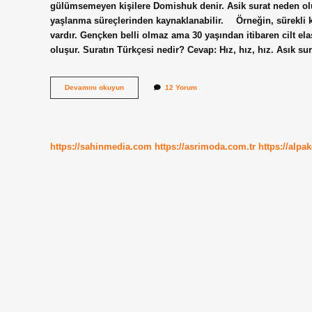
gülümsemeyen kişilere Domishuk denir. Asik surat neden o
yaşlanma süreçlerinden kaynaklanabilir. ⠀ Örneğin, sürekli ka
vardır. Gençken belli olmaz ama 30 yaşından itibaren cilt ela
oluşur. Suratın Türkçesi nedir? Cevap: Hız, hız, hız. Asık s
Asık
Devamını okuyun
12 Yorum
Suratlı
Olmak
Ne
Demek
https://sahinmedia.com
https://asrimoda.com.tr
https://alpa