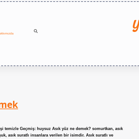
Y
akkımızda
emek
işi temizle Geçmiş: huysuz Asık yüz ne demek? somurtkan, asık
uk, asık suratlı insanlara verilen bir isimdir. Asık suratlı ve