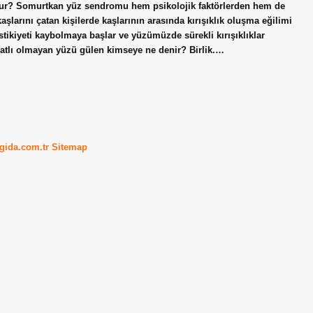
lur? Somurtkan yüz sendromu hem psikolojik faktörlerden hem de
şlarını çatan kişilerde kaşlarının arasında kırışıklık oluşma eğilimi
stikiyeti kaybolmaya başlar ve yüzümüzde sürekli kırışıklıklar
uratlı olmayan yüzü gülen kimseye ne denir? Birlik.…
kgida.com.tr
Sitemap