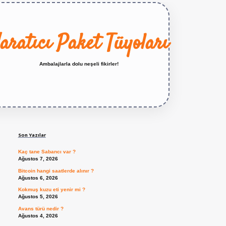
aratıcı Paket Tüyoları
Ambalajlarla dolu neşeli fikirler!
Sidebar
https://betexper.live/
Son Yazılar
Kaç tane Sabancı var ?
Ağustos 7, 2026
Bitcoin hangi saatlerde alınır ?
Ağustos 6, 2026
Kokmuş kuzu eti yenir mi ?
Ağustos 5, 2026
Avans türü nedir ?
Ağustos 4, 2026