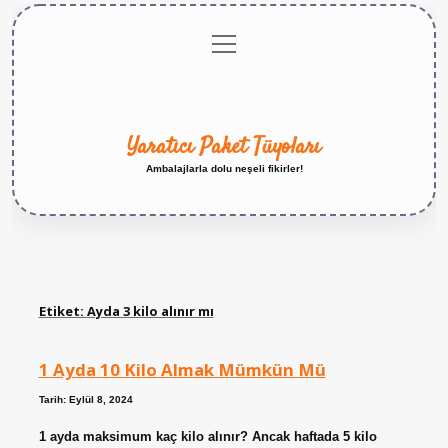
menüyü
Anasayfa
Gizlilik
Yasal
Hakkımızda
aç
Politikası
Uyarı
Yaratıcı Paket Tüyoları
Ambalajlarla dolu neşeli fikirler!
Etiket:
Ayda 3 kilo alınır mı
1 Ayda 10 Kilo Almak Mümkün Mü
Tarih: Eylül 8, 2024
1 ayda maksimum kaç kilo alınır? Ancak haftada 5 kilo