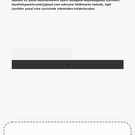
Hukuka ve yasal düzenlemelere aykırı olduğunu düşündüğünüz içerikleri,
backlinkpanelicomtr@gmail.com
adresine bildirmeniz halinde, ilgili
içerikler yasal süre içerisinde sitemizden kaldırılacaktır.
Arama
ive/