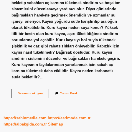
bekletip sabahları aç karnına tüketmek sindirim ve boşaltım
sistemlerini düzenlemeye yardımcı olur. Diyet günlerinde
bağırsakları harekete geçirmek önemlidir ve uzmanlar su
içmeyi öneriyor. Kayısı yoğurdu sütle karıştırılıp ara öğün
olarak tüketilebilir. Kuru kayısı neden suya konur? Yüksek
lifli bir besin olan kuru kayısı, aşırı tüketildiğinde sindirim
sorunlarına yol açabilir. Kuru kayısıyı bol suyla tüketmek
şişkinlik ve gaz gibi rahatsızlıkları önleyebilir. Kabızlık için
kayısı nasıl tüketilmeli? Bağırsak dostudur. Kuru kayısı
sindirim sistemini düzenler ve bağırsakları harekete geçirir.
Kuru kayısının faydalarından yararlanmak için sabah aç
karnına tüketmek daha etkilidir. Kayısı neden karbonatlı
suda bekletilir?…
Kayısı
Devamını okuyun
Yorum Bırak
Neden
Suda
Bekletilir
https://sahinmedia.com
https://asrimoda.com.tr
https://alpakgida.com.tr
Sitemap