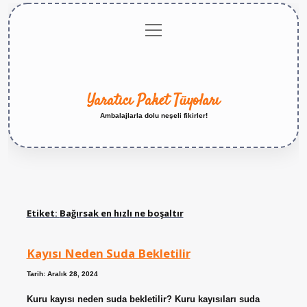
menüyü
Anasayfa
Gizlilik
Yasal
Hakkımızda
aç
Politikası
Uyarı
Yaratıcı Paket Tüyoları
Ambalajlarla dolu neşeli fikirler!
Etiket:
Bağırsak en hızlı ne boşaltır
Kayısı Neden Suda Bekletilir
Tarih: Aralık 28, 2024
Kuru kayısı neden suda bekletilir? Kuru kayısıları suda