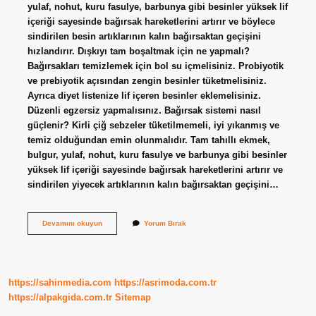
yulaf, nohut, kuru fasulye, barbunya gibi besinler yüksek lif
içeriği sayesinde bağırsak hareketlerini artırır ve böylece
sindirilen besin artıklarının kalın bağırsaktan geçişini
hızlandırır. Dışkıyı tam boşaltmak için ne yapmalı?
Bağırsakları temizlemek için bol su içmelisiniz. Probiyotik
ve prebiyotik açısından zengin besinler tüketmelisiniz.
Ayrıca diyet listenize lif içeren besinler eklemelisiniz.
Düzenli egzersiz yapmalısınız. Bağırsak sistemi nasıl
güçlenir? Kirli çiğ sebzeler tüketilmemeli, iyi yıkanmış ve
temiz olduğundan emin olunmalıdır. Tam tahıllı ekmek,
bulgur, yulaf, nohut, kuru fasulye ve barbunya gibi besinler
yüksek lif içeriği sayesinde bağırsak hareketlerini artırır ve
sindirilen yiyecek artıklarının kalın bağırsaktan geçişini…
Bağırsak
Devamını okuyun
Yorum Bırak
Nasıl
Güçlendirilir
https://sahinmedia.com
https://asrimoda.com.tr
https://alpakgida.com.tr
Sitemap