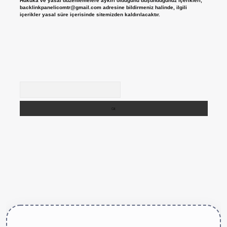
Hukuka ve yasal düzenlemelere aykırı olduğunu düşündüğünüz içerikleri,
backlinkpanelicomtr@gmail.com
adresine bildirmeniz halinde, ilgili
içerikler yasal süre içerisinde sitemizden kaldırılacaktır.
Arama
ttps://betexper.live/