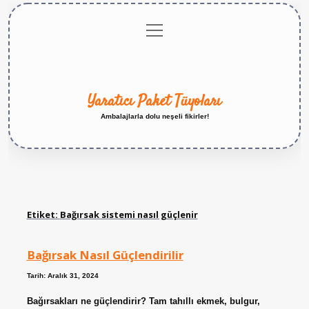
menüyü
Anasayfa
Gizlilik
Yasal
Hakkımızda
aç
Politikası
Uyarı
Yaratıcı Paket Tüyoları
Ambalajlarla dolu neşeli fikirler!
Etiket:
Bağırsak sistemi nasıl güçlenir
Bağırsak Nasıl Güçlendirilir
Tarih: Aralık 31, 2024
Bağırsakları ne güçlendirir? Tam tahıllı ekmek, bulgur,