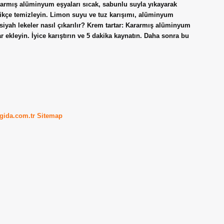
rarmış alüminyum eşyaları sıcak, sabunlu suyla yıkayarak
zikçe temizleyin. Limon suyu ve tuz karışımı, alüminyum
iyah lekeler nasıl çıkarılır? Krem tartar: Kararmış alüminyum
rtar ekleyin. İyice karıştırın ve 5 dakika kaynatın. Daha sonra bu
kgida.com.tr
Sitemap