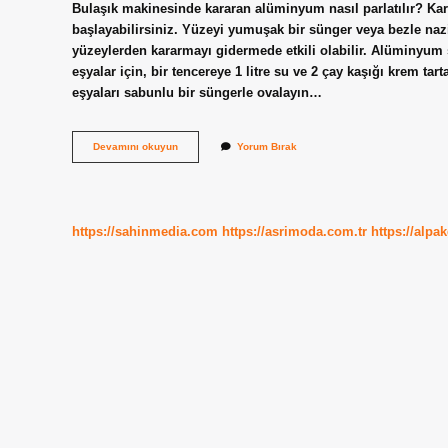
Bulaşık makinesinde kararan alüminyum nasıl parlatılır? Ka
başlayabilirsiniz. Yüzeyi yumuşak bir sünger veya bezle na
yüzeylerden kararmayı gidermede etkili olabilir. Alüminyum s
eşyalar için, bir tencereye 1 litre su ve 2 çay kaşığı krem ​​ta
eşyaları sabunlu bir süngerle ovalayın…
Kararan
Devamını okuyun
Yorum Bırak
Alüminyum
Nasıl
Temizlenir
https://sahinmedia.com
https://asrimoda.com.tr
https://alpa