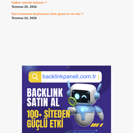
Kalker nerede bulunur ?
Temmuz 25, 2026
Kart numaram başkasının eline geçerse ne olur ?
Temmuz 24, 2026