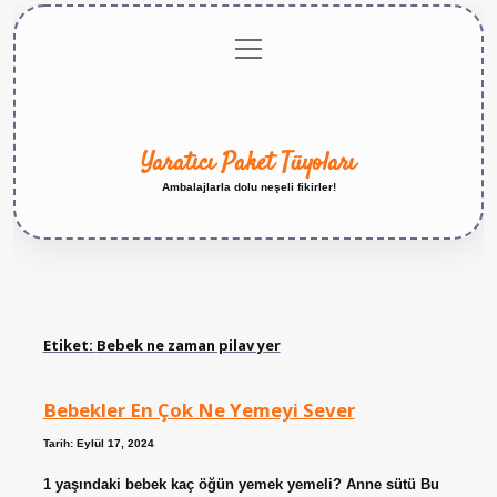
menüyü
Anasayfa
Gizlilik
Yasal
Hakkımızda
aç
Politikası
Uyarı
Yaratıcı Paket Tüyoları
Ambalajlarla dolu neşeli fikirler!
Etiket:
Bebek ne zaman pilav yer
Bebekler En Çok Ne Yemeyi Sever
Tarih: Eylül 17, 2024
1 yaşındaki bebek kaç öğün yemek yemeli? Anne sütü Bu