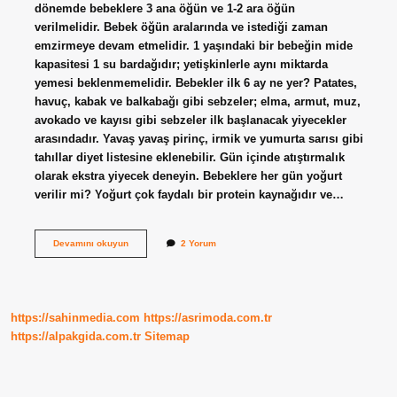
dönemde bebeklere 3 ana öğün ve 1-2 ara öğün
verilmelidir. Bebek öğün aralarında ve istediği zaman
emzirmeye devam etmelidir. 1 yaşındaki bir bebeğin mide
kapasitesi 1 su bardağıdır; yetişkinlerle aynı miktarda
yemesi beklenmemelidir. Bebekler ilk 6 ay ne yer? Patates,
havuç, kabak ve balkabağı gibi sebzeler; elma, armut, muz,
avokado ve kayısı gibi sebzeler ilk başlanacak yiyecekler
arasındadır. Yavaş yavaş pirinç, irmik ve yumurta sarısı gibi
tahıllar diyet listesine eklenebilir. Gün içinde atıştırmalık
olarak ekstra yiyecek deneyin. Bebeklere her gün yoğurt
verilir mi? Yoğurt çok faydalı bir protein kaynağıdır ve…
Bebekler
Devamını okuyun
2 Yorum
En
Çok
Ne
Yemeyi
Sever
https://sahinmedia.com
https://asrimoda.com.tr
https://alpakgida.com.tr
Sitemap