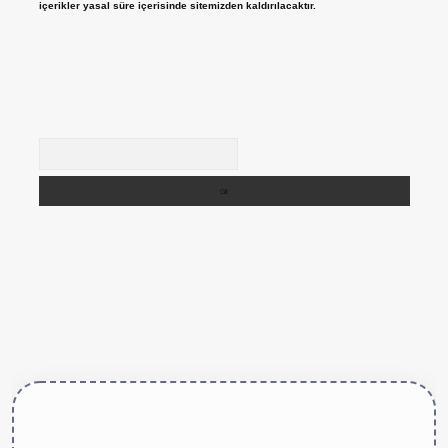
içerikler yasal süre içerisinde sitemizden kaldırılacaktır.
Arama
ttps://betexper.live/