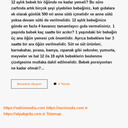
12 aylık bebek bir öğünde ne kadar yemeli? Bu süre
zarfında artık birçok şeyi yiyebilen bebeğiniz, katı gıdalara
ek olarak günlük 500 ml anne sütü içmelidir ve anne sütü
yoksa devam sütü de verilmelidir. 12 aylık bebeğinize
günde en fazla 4 kavanoz tamamlayıcı gıda vermelisiniz. 1
yaşında bebek kaç saatte bir acıkır? 1 yaşındaki bir bebeğin
üç ana öğün yemesi çok önemlidir. Ayrıca bebeklere her 3
saatte bir ara öğün verilmelidir. Süt ve süt ürünleri,
karnabahar, pırasa, bamya, ıspanak gibi sebzeler, yumurta,
meyveler ve bal 12 ila 18 aylık bebeklerin beslenme
çizelgesine mutlaka dahil edilmelidir. Bebek porsiyonları
ne kadar olmalı?…
1
Devamını okuyun
2 Yorum
Yaşında
Bebek
Bir
Öğünde
Ne
https://sahinmedia.com
https://asrimoda.com.tr
Kadar
Yemeli
https://alpakgida.com.tr
Sitemap