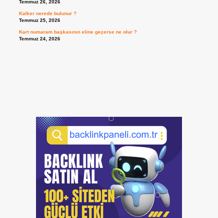
Temmuz 26, 2026
Kalker nerede bulunur ?
Temmuz 25, 2026
Kart numaram başkasının eline geçerse ne olur ?
Temmuz 24, 2026