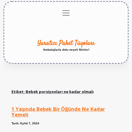
menüyü
Anasayfa
Gizlilik
Yasal
Hakkımızda
aç
Politikası
Uyarı
Yaratıcı Paket Tüyoları
Ambalajlarla dolu neşeli fikirler!
Etiket:
Bebek porsiyonları ne kadar olmalı
1 Yaşında Bebek Bir Öğünde Ne Kadar
Yemeli
Tarih: Eylül 7, 2024