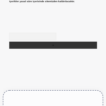
içerikler yasal süre içerisinde sitemizden kaldırılacaktır.
Arama
tps://betexper.live/