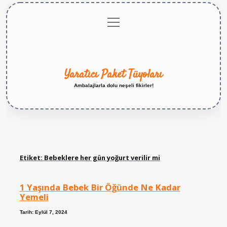
menüyü
Anasayfa
Gizlilik
Yasal
Hakkımızda
aç
Politikası
Uyarı
Yaratıcı Paket Tüyoları
Ambalajlarla dolu neşeli fikirler!
Etiket:
Bebeklere her gün yoğurt verilir mi
1 Yaşında Bebek Bir Öğünde Ne Kadar
Yemeli
Tarih: Eylül 7, 2024