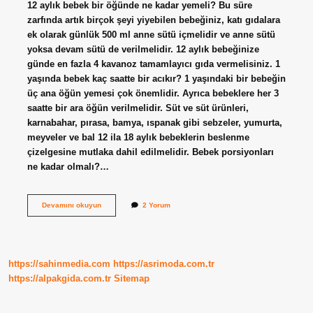
12 aylık bebek bir öğünde ne kadar yemeli? Bu süre
zarfında artık birçok şeyi yiyebilen bebeğiniz, katı gıdalara
ek olarak günlük 500 ml anne sütü içmelidir ve anne sütü
yoksa devam sütü de verilmelidir. 12 aylık bebeğinize
günde en fazla 4 kavanoz tamamlayıcı gıda vermelisiniz. 1
yaşında bebek kaç saatte bir acıkır? 1 yaşındaki bir bebeğin
üç ana öğün yemesi çok önemlidir. Ayrıca bebeklere her 3
saatte bir ara öğün verilmelidir. Süt ve süt ürünleri,
karnabahar, pırasa, bamya, ıspanak gibi sebzeler, yumurta,
meyveler ve bal 12 ila 18 aylık bebeklerin beslenme
çizelgesine mutlaka dahil edilmelidir. Bebek porsiyonları
ne kadar olmalı?…
1
Devamını okuyun
2 Yorum
Yaşında
Bebek
Bir
Öğünde
Ne
https://sahinmedia.com
https://asrimoda.com.tr
Kadar
Yemeli
https://alpakgida.com.tr
Sitemap