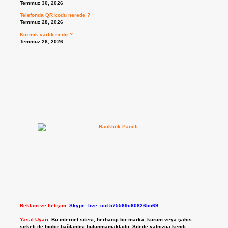
Temmuz 30, 2026
Telefonda QR kodu nerede ?
Temmuz 28, 2026
Kozmik varlık nedir ?
Temmuz 26, 2026
Reklam ve İletişim:
Skype: live:.cid.575569c608265c69
Yasal Uyarı:
Bu internet sitesi, herhangi bir marka, kurum veya şahıs
şirketi ile hiçbir bağlantısı bulunmamaktadır. Sitede yalnızca kendi