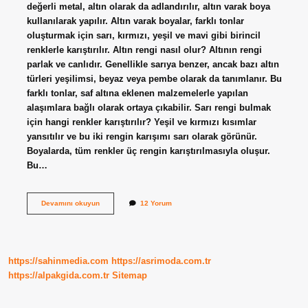
değerli metal, altın olarak da adlandırılır, altın varak boya
kullanılarak yapılır. Altın varak boyalar, farklı tonlar
oluşturmak için sarı, kırmızı, yeşil ve mavi gibi birincil
renklerle karıştırılır. Altın rengi nasıl olur? Altının rengi
parlak ve canlıdır. Genellikle sarıya benzer, ancak bazı altın
türleri yeşilimsi, beyaz veya pembe olarak da tanımlanır. Bu
farklı tonlar, saf altına eklenen malzemelerle yapılan
alaşımlara bağlı olarak ortaya çıkabilir. Sarı rengi bulmak
için hangi renkler karıştırılır? Yeşil ve kırmızı kısımlar
yansıtılır ve bu iki rengin karışımı sarı olarak görünür.
Boyalarda, tüm renkler üç rengin karıştırılmasıyla oluşur.
Bu…
Altın
Devamını okuyun
12 Yorum
Sarısı
Rengi
Nasıl
Elde
Edilir
https://sahinmedia.com
https://asrimoda.com.tr
https://alpakgida.com.tr
Sitemap