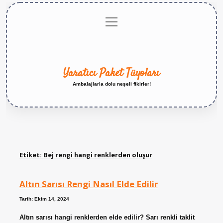
menüyü
Anasayfa
Gizlilik
Yasal
Hakkımızda
aç
Politikası
Uyarı
Yaratıcı Paket Tüyoları
Ambalajlarla dolu neşeli fikirler!
Etiket:
Bej rengi hangi renklerden oluşur
Altın Sarısı Rengi Nasıl Elde Edilir
Tarih: Ekim 14, 2024
Altın sarısı hangi renklerden elde edilir? Sarı renkli taklit