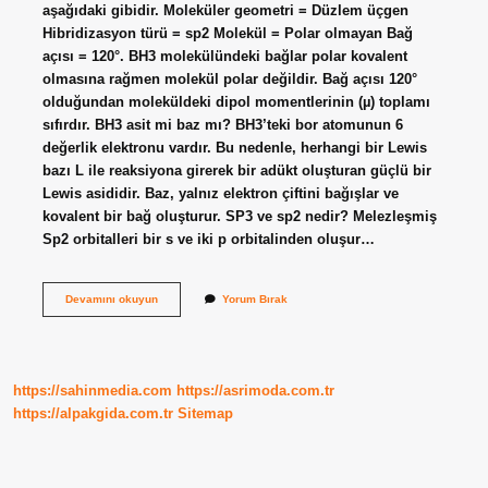
aşağıdaki gibidir. Moleküler geometri = Düzlem üçgen
Hibridizasyon türü = sp2 Molekül = Polar olmayan Bağ
açısı = 120°. BH3 molekülündeki bağlar polar kovalent
olmasına rağmen molekül polar değildir. Bağ açısı 120°
olduğundan moleküldeki dipol momentlerinin (µ) toplamı
sıfırdır. BH3 asit mi baz mı? BH3’teki bor atomunun 6
değerlik elektronu vardır. Bu nedenle, herhangi bir Lewis
bazı L ile reaksiyona girerek bir adükt oluşturan güçlü bir
Lewis asididir. Baz, yalnız elektron çiftini bağışlar ve
kovalent bir bağ oluşturur. SP3 ve sp2 nedir? Melezleşmiş
Sp2 orbitalleri bir s ve iki p orbitalinden oluşur…
Bh3
Devamını okuyun
Yorum Bırak
Sp2
Mi
https://sahinmedia.com
https://asrimoda.com.tr
https://alpakgida.com.tr
Sitemap