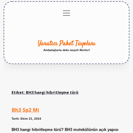
menüyü
Anasayfa
Gizlilik
Yasal
Hakkımızda
aç
Politikası
Uyarı
Yaratıcı Paket Tüyoları
Ambalajlarla dolu neşeli fikirler!
Etiket:
BH3 hangi hibritleşme türü
Bh3 Sp2 Mi
Tarih: Ekim 31, 2024
BH3 hangi hibritleşme türü? BH3 molekülünün açık yapısı