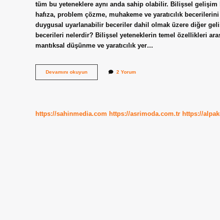
tüm bu yeteneklere aynı anda sahip olabilir. Bilişsel gelişim 
hafıza, problem çözme, muhakeme ve yaratıcılık becerilerini iç
duygusal uyarlanabilir beceriler dahil olmak üzere diğer geli
becerileri nelerdir? Bilişsel yeteneklerin temel özellikleri 
mantıksal düşünme ve yaratıcılık yer…
Bilişsel
Devamını okuyun
2 Yorum
Beceriler
Nelerdir
Örnek
https://sahinmedia.com
https://asrimoda.com.tr
https://alpa