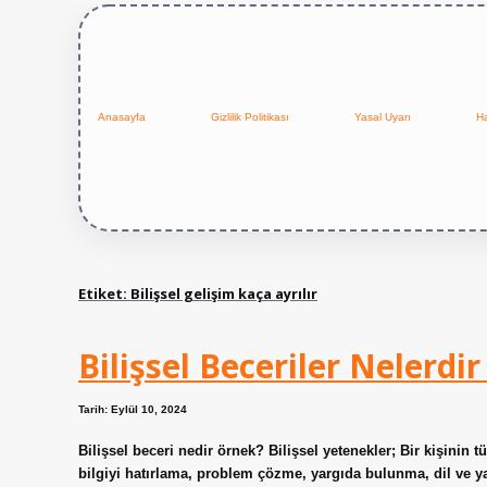
Anasayfa
Gizlilik Politikası
Yasal Uyarı
H
Etiket:
Bilişsel gelişim kaça ayrılır
Bilişsel Beceriler Nelerdi
Tarih: Eylül 10, 2024
Bilişsel beceri nedir örnek? Bilişsel yetenekler; Bir kişinin t
bilgiyi hatırlama, problem çözme, yargıda bulunma, dil ve yarat