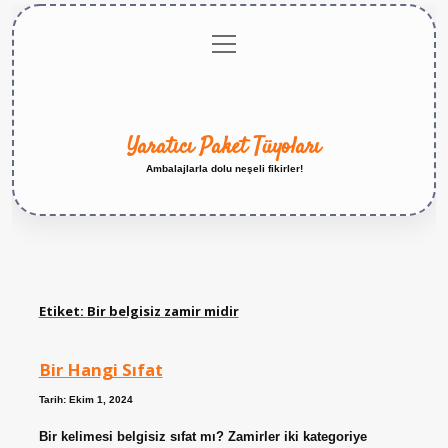
menüyü
Anasayfa
Gizlilik
Yasal
Hakkımızda
aç
Politikası
Uyarı
Yaratıcı Paket Tüyoları
Ambalajlarla dolu neşeli fikirler!
Etiket:
Bir belgisiz zamir midir
Bir Hangi Sıfat
Tarih: Ekim 1, 2024
Bir kelimesi belgisiz sıfat mı? Zamirler iki kategoriye