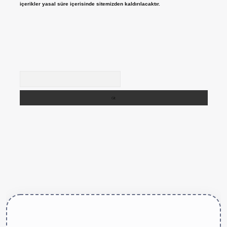
içerikler yasal süre içerisinde sitemizden kaldırılacaktır.
Arama
ttps://betexper.live/