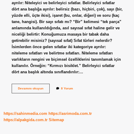
ayrılır: Niteleyici ve belirleyici sıfatlar. Belirleyici sıfatlar
dört ana başlığa ayrılır: belirsiz (bazı, hiçbiri, çok), sayı (bir,
yüzde elli, üçte ikisi), işaret (bu, onlar, diğeri) ve soru (kaç
tane, hangisi). Bir sayı sıfatı mı? “Bir” kelimesi “tek parça”
anlamında kullanıldığında, asıl sayısal sıfat haline gelir ve
niceliği belirtir: Konuğumuza masaya bir tabak daha
getirebilir misiniz? (sayısal sıfat) Sıfat türleri nelerdir?
İsimlerden önce gelen sıfatlar iki kategoriye ayrılır:
niteleme sıfatları ve belirtme sıfatları. Niteleme sıfatları
varlıkların rengini ve biçimsel özelliklerini tanımlamak için
kullanılır. Örneğin: “Kırmızı bisiklet.” Belirleyici sıfatlar
dört ana başlık altında sınıflandırılır:…
Bir
Devamını okuyun
8 Yorum
Hangi
Sıfat
https://sahinmedia.com
https://asrimoda.com.tr
https://alpakgida.com.tr
Sitemap