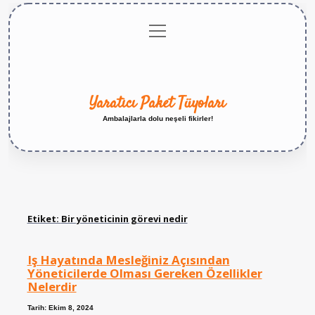
menüyü
Anasayfa
Gizlilik
Yasal
Hakkımızda
aç
Politikası
Uyarı
Yaratıcı Paket Tüyoları
Ambalajlarla dolu neşeli fikirler!
Etiket:
Bir yöneticinin görevi nedir
Iş Hayatında Mesleğiniz Açısından
Yöneticilerde Olması Gereken Özellikler
Nelerdir
Tarih: Ekim 8, 2024