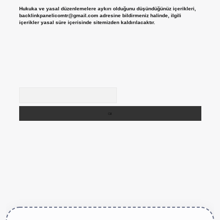
Hukuka ve yasal düzenlemelere aykırı olduğunu düşündüğünüz içerikleri,
backlinkpanelicomtr@gmail.com
adresine bildirmeniz halinde, ilgili
içerikler yasal süre içerisinde sitemizden kaldırılacaktır.
Arama
tps://betexper.live/