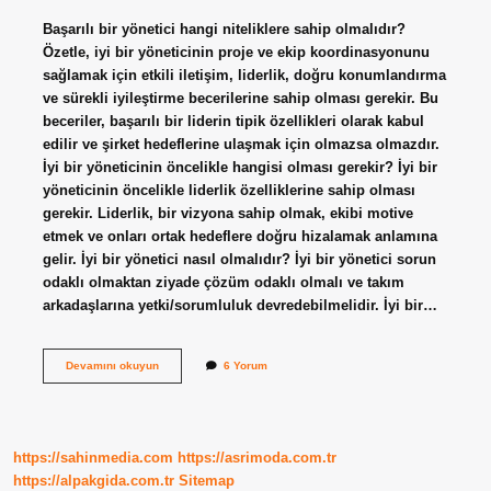
Başarılı bir yönetici hangi niteliklere sahip olmalıdır?
Özetle, iyi bir yöneticinin proje ve ekip koordinasyonunu
sağlamak için etkili iletişim, liderlik, doğru konumlandırma
ve sürekli iyileştirme becerilerine sahip olması gerekir. Bu
beceriler, başarılı bir liderin tipik özellikleri olarak kabul
edilir ve şirket hedeflerine ulaşmak için olmazsa olmazdır.
İyi bir yöneticinin öncelikle hangisi olması gerekir? İyi bir
yöneticinin öncelikle liderlik özelliklerine sahip olması
gerekir. Liderlik, bir vizyona sahip olmak, ekibi motive
etmek ve onları ortak hedeflere doğru hizalamak anlamına
gelir. İyi bir yönetici nasıl olmalıdır? İyi bir yönetici sorun
odaklı olmaktan ziyade çözüm odaklı olmalı ve takım
arkadaşlarına yetki/sorumluluk devredebilmelidir. İyi bir…
Iş
Devamını okuyun
6 Yorum
Hayatında
Mesleğiniz
Açısından
Yöneticilerde
Olması
https://sahinmedia.com
https://asrimoda.com.tr
Gereken
Özellikler
https://alpakgida.com.tr
Sitemap
Nelerdir