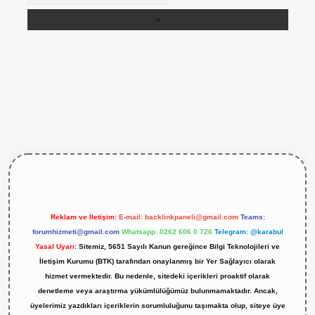
er.live/
Reklam ve İletişim:
E-mail:
backlinkpaneli@gmail.com
Teams:
forumhizmeti@gmail.com
Whatsapp: 0262 606 0 726
Telegram: @karabul
Yasal Uyarı:
Sitemiz, 5651 Sayılı Kanun gereğince Bilgi Teknolojileri ve
İletişim Kurumu (BTK) tarafından onaylanmış bir Yer Sağlayıcı olarak
hizmet vermektedir. Bu nedenle, sitedeki içerikleri proaktif olarak
denetleme veya araştırma yükümlülüğümüz bulunmamaktadır. Ancak,
üyelerimiz yazdıkları içeriklerin sorumluluğunu taşımakta olup, siteye üye