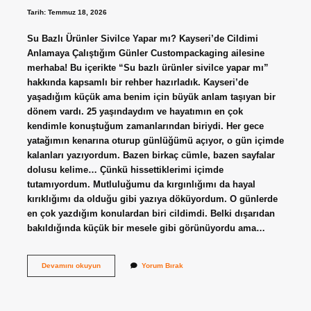
?
Tarih: Temmuz 18, 2026
Su Bazlı Ürünler Sivilce Yapar mı? Kayseri’de Cildimi
Anlamaya Çalıştığım Günler Custompackaging ailesine
merhaba! Bu içerikte “Su bazlı ürünler sivilce yapar mı”
hakkında kapsamlı bir rehber hazırladık. Kayseri’de
yaşadığım küçük ama benim için büyük anlam taşıyan bir
dönem vardı. 25 yaşındaydım ve hayatımın en çok
kendimle konuştuğum zamanlarından biriydi. Her gece
yatağımın kenarına oturup günlüğümü açıyor, o gün içimde
kalanları yazıyordum. Bazen birkaç cümle, bazen sayfalar
dolusu kelime… Çünkü hissettiklerimi içimde
tutamıyordum. Mutluluğumu da kırgınlığımı da hayal
kırıklığımı da olduğu gibi yazıya döküyordum. O günlerde
en çok yazdığım konulardan biri cildimdi. Belki dışarıdan
bakıldığında küçük bir mesele gibi görünüyordu ama…
Su
Devamını okuyun
Yorum Bırak
bazlı
ürünler
sivilce
yapar