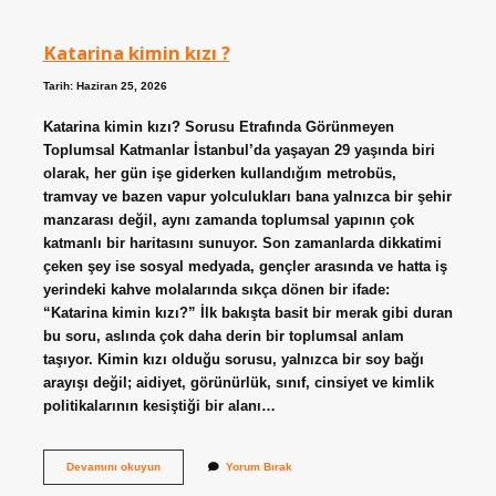
ormanlık
alana
sahip
Katarina kimin kızı ?
bölge
hangisidir
?
Tarih: Haziran 25, 2026
Katarina kimin kızı? Sorusu Etrafında Görünmeyen
Toplumsal Katmanlar İstanbul’da yaşayan 29 yaşında biri
olarak, her gün işe giderken kullandığım metrobüs,
tramvay ve bazen vapur yolculukları bana yalnızca bir şehir
manzarası değil, aynı zamanda toplumsal yapının çok
katmanlı bir haritasını sunuyor. Son zamanlarda dikkatimi
çeken şey ise sosyal medyada, gençler arasında ve hatta iş
yerindeki kahve molalarında sıkça dönen bir ifade:
“Katarina kimin kızı?” İlk bakışta basit bir merak gibi duran
bu soru, aslında çok daha derin bir toplumsal anlam
taşıyor. Kimin kızı olduğu sorusu, yalnızca bir soy bağı
arayışı değil; aidiyet, görünürlük, sınıf, cinsiyet ve kimlik
politikalarının kesiştiği bir alanı…
Katarina
Devamını okuyun
Yorum Bırak
kimin