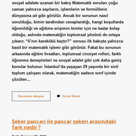
sosyal adalete uzanan bir bakış Matematik soruları çoğu
zaman yalnızca sayıların, işlemlerin ve formüllerin
dünyasına ait gibi görülür. Ancak bir sorunun nasıl
sorulduğu, kimin tarafından cevaplandığı, hangi koşullarda
öğrenildiği ve eğitime erişimin kimler için ne kadar kolay
olduğu, aslında matematiğin toplumsal yönünü de ortaya
çıkarır. “6’nın karekökü kaçtır?” sorusu ilk bakışta yalnızca
basit bir matematik işlemi gibi görünür. Fakat bu sorunun
arkasında eğitim fırsatları, toplumsal cinsiyet rolleri, farklı
öğrenme deneyimleri ve sosyal adalet gibi çok daha geniş
konular bulunur. İstanbul’da yaşayan 29 yaşında bir sivil
toplum çalışanı olarak, matematiğin sadece sınıf içinde
çözülen…
6’nın
Devamını okuyun
Yorum Bırak
karekökü
kaçtır
?
Şeker pancarı ile pancar şekeri arasındaki
fark nedir ?