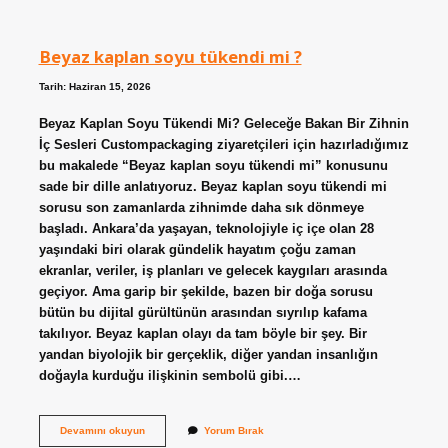
kızı
?
Beyaz kaplan soyu tükendi mi ?
Tarih: Haziran 15, 2026
Beyaz Kaplan Soyu Tükendi Mi? Geleceğe Bakan Bir Zihnin
İç Sesleri Custompackaging ziyaretçileri için hazırladığımız
bu makalede “Beyaz kaplan soyu tükendi mi” konusunu
sade bir dille anlatıyoruz. Beyaz kaplan soyu tükendi mi
sorusu son zamanlarda zihnimde daha sık dönmeye
başladı. Ankara’da yaşayan, teknolojiyle iç içe olan 28
yaşındaki biri olarak gündelik hayatım çoğu zaman
ekranlar, veriler, iş planları ve gelecek kaygıları arasında
geçiyor. Ama garip bir şekilde, bazen bir doğa sorusu
bütün bu dijital gürültünün arasından sıyrılıp kafama
takılıyor. Beyaz kaplan olayı da tam böyle bir şey. Bir
yandan biyolojik bir gerçeklik, diğer yandan insanlığın
doğayla kurduğu ilişkinin sembolü gibi.…
Beyaz
Devamını okuyun
Yorum Bırak
kaplan