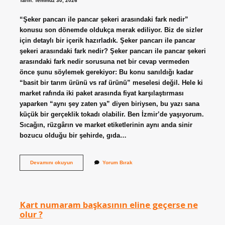
Tarih: Temmuz 30, 2026
“Şeker pancarı ile pancar şekeri arasındaki fark nedir”
konusu son dönemde oldukça merak ediliyor. Biz de sizler
için detaylı bir içerik hazırladık. Şeker pancarı ile pancar
şekeri arasındaki fark nedir? Şeker pancarı ile pancar şekeri
arasındaki fark nedir sorusuna net bir cevap vermeden
önce şunu söylemek gerekiyor: Bu konu sanıldığı kadar
“basit bir tarım ürünü vs raf ürünü” meselesi değil. Hele ki
market rafında iki paket arasında fiyat karşılaştırması
yaparken “aynı şey zaten ya” diyen biriysen, bu yazı sana
küçük bir gerçeklik tokadı olabilir. Ben İzmir’de yaşıyorum.
Sıcağın, rüzgârın ve market etiketlerinin aynı anda sinir
bozucu olduğu bir şehirde, gıda…
Şeker
Devamını okuyun
Yorum Bırak
pancarı
ile
pancar
şekeri
arasındaki
Kart numaram başkasının eline geçerse ne
fark
olur ?
nedir
?