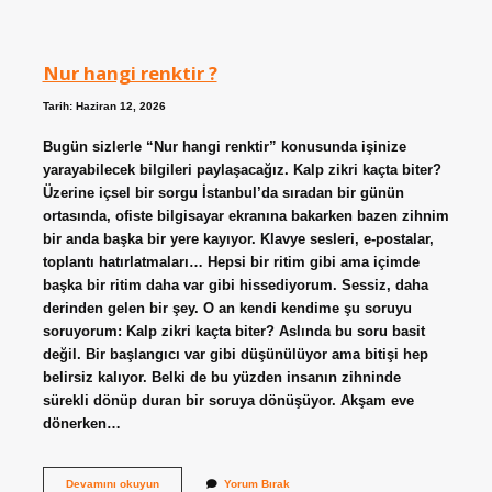
soyu
tükendi
mi
?
Nur hangi renktir ?
Tarih: Haziran 12, 2026
Bugün sizlerle “Nur hangi renktir” konusunda işinize
yarayabilecek bilgileri paylaşacağız. Kalp zikri kaçta biter?
Üzerine içsel bir sorgu İstanbul’da sıradan bir günün
ortasında, ofiste bilgisayar ekranına bakarken bazen zihnim
bir anda başka bir yere kayıyor. Klavye sesleri, e-postalar,
toplantı hatırlatmaları… Hepsi bir ritim gibi ama içimde
başka bir ritim daha var gibi hissediyorum. Sessiz, daha
derinden gelen bir şey. O an kendi kendime şu soruyu
soruyorum: Kalp zikri kaçta biter? Aslında bu soru basit
değil. Bir başlangıcı var gibi düşünülüyor ama bitişi hep
belirsiz kalıyor. Belki de bu yüzden insanın zihninde
sürekli dönüp duran bir soruya dönüşüyor. Akşam eve
dönerken…
Nur
Devamını okuyun
Yorum Bırak