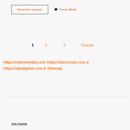
Astrolojide
Devamını okuyun
Yorum Bırak
3.
ev
neyi
temsil
eder
?
Yazı
1
2
3
Sonraki
sayfalaması
https://sahinmedia.com
https://asrimoda.com.tr
https://alpakgida.com.tr
Sitemap
Sidebar
Son Yazılar