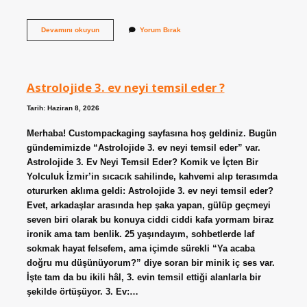
Münafık
Devamını okuyun
Yorum Bırak
zıttı
nedir
?
Astrolojide 3. ev neyi temsil eder ?
Tarih: Haziran 8, 2026
Merhaba! Custompackaging sayfasına hoş geldiniz. Bugün
gündemimizde “Astrolojide 3. ev neyi temsil eder” var.
Astrolojide 3. Ev Neyi Temsil Eder? Komik ve İçten Bir
Yolculuk İzmir’in sıcacık sahilinde, kahvemi alıp terasımda
otururken aklıma geldi: Astrolojide 3. ev neyi temsil eder?
Evet, arkadaşlar arasında hep şaka yapan, gülüp geçmeyi
seven biri olarak bu konuya ciddi ciddi kafa yormam biraz
ironik ama tam benlik. 25 yaşındayım, sohbetlerde laf
sokmak hayat felsefem, ama içimde sürekli “Ya acaba
doğru mu düşünüyorum?” diye soran bir minik iç ses var.
İşte tam da bu ikili hâl, 3. evin temsil ettiği alanlarla bir
şekilde örtüşüyor. 3. Ev:…