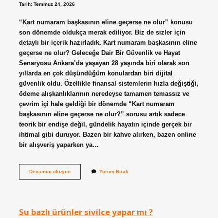
Tarih: Temmuz 24, 2026
“Kart numaram başkasının eline geçerse ne olur” konusu
son dönemde oldukça merak ediliyor. Biz de sizler için
detaylı bir içerik hazırladık. Kart numaram başkasının eline
geçerse ne olur? Geleceğe Dair Bir Güvenlik ve Hayat
Senaryosu Ankara’da yaşayan 28 yaşında biri olarak son
yıllarda en çok düşündüğüm konulardan biri dijital
güvenlik oldu. Özellikle finansal sistemlerin hızla değiştiği,
ödeme alışkanlıklarının neredeyse tamamen temassız ve
çevrim içi hale geldiği bir dönemde “Kart numaram
başkasının eline geçerse ne olur?” sorusu artık sadece
teorik bir endişe değil, gündelik hayatın içinde gerçek bir
ihtimal gibi duruyor. Bazen bir kahve alırken, bazen online
bir alışveriş yaparken ya…
Kart
Devamını okuyun
Yorum Bırak
numaram
başkasının
eline
geçerse
ne
Su bazlı ürünler sivilce yapar mı ?
olur