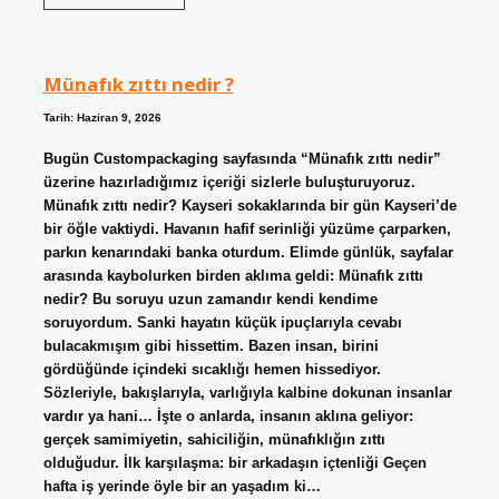
hangi
renktir
?
Münafık zıttı nedir ?
Tarih: Haziran 9, 2026
Bugün Custompackaging sayfasında “Münafık zıttı nedir”
üzerine hazırladığımız içeriği sizlerle buluşturuyoruz.
Münafık zıttı nedir? Kayseri sokaklarında bir gün Kayseri’de
bir öğle vaktiydi. Havanın hafif serinliği yüzüme çarparken,
parkın kenarındaki banka oturdum. Elimde günlük, sayfalar
arasında kaybolurken birden aklıma geldi: Münafık zıttı
nedir? Bu soruyu uzun zamandır kendi kendime
soruyordum. Sanki hayatın küçük ipuçlarıyla cevabı
bulacakmışım gibi hissettim. Bazen insan, birini
gördüğünde içindeki sıcaklığı hemen hissediyor.
Sözleriyle, bakışlarıyla, varlığıyla kalbine dokunan insanlar
vardır ya hani… İşte o anlarda, insanın aklına geliyor:
gerçek samimiyetin, sahiciliğin, münafıklığın zıttı
olduğudur. İlk karşılaşma: bir arkadaşın içtenliği Geçen
hafta iş yerinde öyle bir an yaşadım ki…