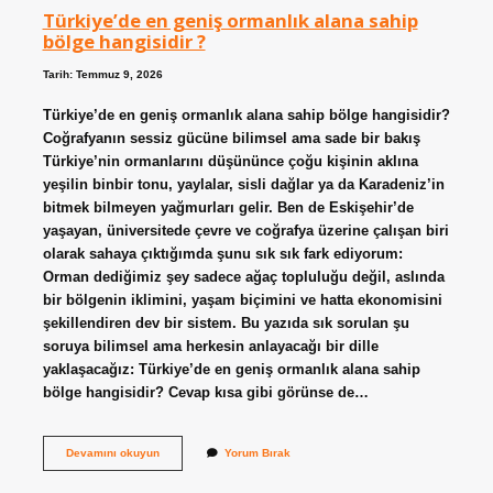
mı
Türkiye’de en geniş ormanlık alana sahip
?
bölge hangisidir ?
Tarih: Temmuz 9, 2026
Türkiye’de en geniş ormanlık alana sahip bölge hangisidir?
Coğrafyanın sessiz gücüne bilimsel ama sade bir bakış
Türkiye’nin ormanlarını düşününce çoğu kişinin aklına
yeşilin binbir tonu, yaylalar, sisli dağlar ya da Karadeniz’in
bitmek bilmeyen yağmurları gelir. Ben de Eskişehir’de
yaşayan, üniversitede çevre ve coğrafya üzerine çalışan biri
olarak sahaya çıktığımda şunu sık sık fark ediyorum:
Orman dediğimiz şey sadece ağaç topluluğu değil, aslında
bir bölgenin iklimini, yaşam biçimini ve hatta ekonomisini
şekillendiren dev bir sistem. Bu yazıda sık sorulan şu
soruya bilimsel ama herkesin anlayacağı bir dille
yaklaşacağız: Türkiye’de en geniş ormanlık alana sahip
bölge hangisidir? Cevap kısa gibi görünse de…
Türkiye’de
Devamını okuyun
Yorum Bırak
en
geniş