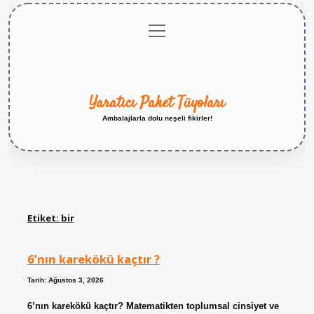
menüyü
Anasayfa
Gizlilik
Yasal
Hakkımızda
aç
Politikası
Uyarı
Yaratıcı Paket Tüyoları
Ambalajlarla dolu neşeli fikirler!
Etiket:
bir
6’nın karekökü kaçtır ?
Tarih: Ağustos 3, 2026
6’nın karekökü kaçtır? Matematikten toplumsal cinsiyet ve