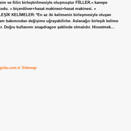
 isim ve fiilin birleştirilmesiyle oluşmuştur FİİLLER.» kanepe
kodu. » biçerdöver+hasat makinesi=hasat makinesi. »
LEŞİK KELİMELER: *En az iki kelimenin birleşmesiyle oluşan
nlam bakımından değişime uğrayabilirler. Aslanağzı birleşik kelime
lır. Doğru kullanımı snapdragon şeklinde olmalıdır. Hissetmek…
kgida.com.tr
Sitemap