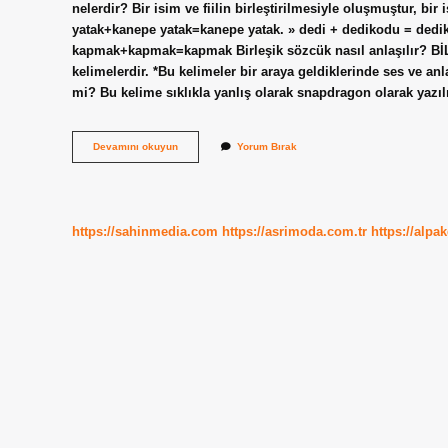
nelerdir? Bir isim ve fiilin birleştirilmesiyle oluşmuştur, bir
yatak+kanepe yatak=kanepe yatak. » dedi + dedikodu = dedi
kapmak+kapmak=kapmak Birleşik sözcük nasıl anlaşılır? Bİ
kelimelerdir. *Bu kelimeler bir araya geldiklerinde ses ve a
mi? Bu kelime sıklıkla yanlış olarak snapdragon olarak yazı
Hissetmek
Devamını okuyun
Yorum Bırak
Birleşik
Sözcük
Mü
https://sahinmedia.com
https://asrimoda.com.tr
https://alpa