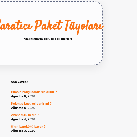
aratıcı Paket Tüyoları
Ambalajlarla dolu neşeli fikirler!
Sidebar
https://betexper.live/
Son Yazılar
Bitcoin hangi saatlerde alınır ?
Ağustos 6, 2026
Kokmuş kuzu eti yenir mi ?
Ağustos 5, 2026
Avans türü nedir ?
Ağustos 4, 2026
6’nın karekökü kaçtır ?
Ağustos 3, 2026