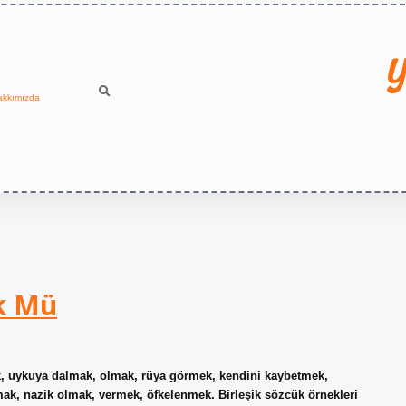
Y
akkımızda
ük Mü
k, uykuya dalmak, olmak, rüya görmek, kendini kaybetmek,
ak, nazik olmak, vermek, öfkelenmek. Birleşik sözcük örnekleri