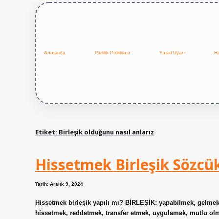
Anasayfa
Gizlilik Politikası
Yasal Uyarı
H
Etiket:
Birleşik olduğunu nasıl anlarız
Hissetmek Birleşik Sözc
Tarih: Aralık 9, 2024
Hissetmek birleşik yapılı mı? BİRLEŞİK: yapabilmek, gelme
hissetmek, reddetmek, transfer etmek, uygulamak, mutlu olm