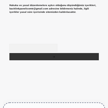
Hukuka ve yasal düzenlemelere aykırı olduğunu düşündüğünüz içerikleri,
backlinkpanelicomtr@gmail.com
adresine bildirmeniz halinde, ilgili
içerikler yasal süre içerisinde sitemizden kaldırılacaktır.
Arama
ttps://betexper.live/