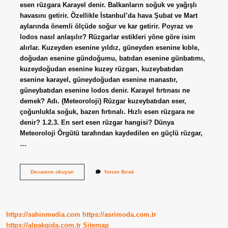
esen rüzgara Karayel denir. Balkanların soğuk ve yağışlı
havasını getirir. Özellikle İstanbul’da hava Şubat ve Mart
aylarında önemli ölçüde soğur ve kar getirir. Poyraz ve
lodos nasıl anlaşılır? Rüzgarlar estikleri yöne göre isim
alırlar. Kuzeyden esenine yıldız, güneyden esenine kıble,
doğudan esenine gündoğumu, batıdan esenine günbatımı,
kuzeydoğudan esenine kuzey rüzgarı, kuzeybatıdan
esenine karayel, güneydoğudan esenine manastır,
güneybatıdan esenine lodos denir. Karayel fırtınası ne
demek? Adı. (Meteoroloji) Rüzgar kuzeybatıdan eser,
çoğunlukla soğuk, bazen fırtınalı. Hızlı esen rüzgara ne
denir? 1.2.3. En sert esen rüzgar hangisi? Dünya
Meteoroloji Örgütü tarafından kaydedilen en güçlü rüzgar,
…
Karayel
Devamını okuyun
Yorum Bırak
Hangi
Rüzgâr
https://sahinmedia.com
https://asrimoda.com.tr
https://alpakgida.com.tr
Sitemap