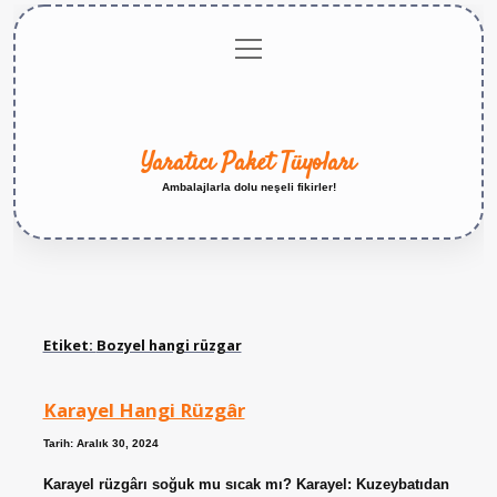
menüyü
Anasayfa
Gizlilik
Yasal
Hakkımızda
aç
Politikası
Uyarı
Yaratıcı Paket Tüyoları
Ambalajlarla dolu neşeli fikirler!
Etiket:
Bozyel hangi rüzgar
Karayel Hangi Rüzgâr
Tarih: Aralık 30, 2024
Karayel rüzgârı soğuk mu sıcak mı? Karayel: Kuzeybatıdan