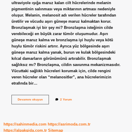
ultraviyole ışığa maruz kalan cilt hücrelerinde melanin
pigmentinin salınması veya miktarının artması nedeniyle
oluşur. Melanin, melanosit adı verilen hücreler tarafından
üretilir ve vücudu aşırı güneşe maruz kalmaktan korur.
Bronzlaşmak iyi bir şey mi? Bronzlaşma isteğinin cilde
verebileceği en büyük zarar tümör oluşumudur. Aşırı
güneşe maruz kalma ve bronzlaşma iyi huylu veya kötü
huylu tümör riskini artırır. Ayrıca yüz bölgesinde aşırı
güneşe maruz kalma yanak, burun ve kulak bölgesindeki
kılcal damarların görünümünü artırabilir. Bronzlaşmak
sağlıksız mı? Bronzlaşma, cildin savunma mekanizmasıdır.
Vücuttaki sağlıklı hücreleri korumak için, cilde rengini
veren hücreler olan “melanositler”, ana hücrelerimizin
etrafında bir…
Bronzlaşmak
Devamını okuyun
2 Yorum
Neden
Önemlidir
https://sahinmedia.com
https://asrimoda.com.tr
https://alpakgida.com.tr
Sitemap