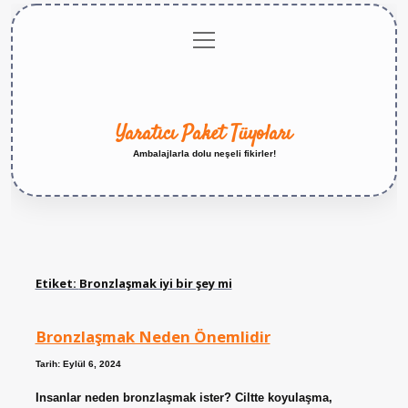
menüyü
Anasayfa
Gizlilik
Yasal
Hakkımızda
aç
Politikası
Uyarı
Yaratıcı Paket Tüyoları
Ambalajlarla dolu neşeli fikirler!
Etiket:
Bronzlaşmak iyi bir şey mi
Bronzlaşmak Neden Önemlidir
Tarih: Eylül 6, 2024
Insanlar neden bronzlaşmak ister? Ciltte koyulaşma,