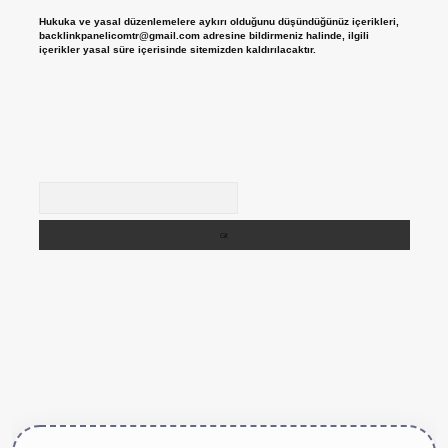
Hukuka ve yasal düzenlemelere aykırı olduğunu düşündüğünüz içerikleri,
backlinkpanelicomtr@gmail.com
adresine bildirmeniz halinde, ilgili
içerikler yasal süre içerisinde sitemizden kaldırılacaktır.
Arama
ttps://betexper.live/