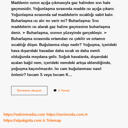
Maddenin ısının açığa çıkmasıyla gaz halinden sıvı hale
geçmesidir. Yoğunlaşma sırasında madde ısı açığa çıkarır.
Yoğunlaşma sırasında saf maddelerin sıcaklığı sabit kalır.
Buharlaşma ısı alır mı verir mi? Buharlaşma: Sıvı
maddelerin ısı alarak gaz haline geçmesine buharlaşma
denir. ➢ Buharlaşma, sıvının yüzeyinde gerçekleşir. ➢
Buharlaşma sırasında ortamdan ısı çekilir ve ortamın
sıcaklığı düşer. Buğulanma olayı nedir? Yoğuşma, içerideki
hava dışarıdaki havadan daha sıcak ve daha nemli
olduğunda meydana gelir. Soğuk havalarda, dışarıdaki
azalan bağıl nem, içerideki nemdeki artışa eklendiğinde,
yoğuşma kaçınılmazdır. Isı cam buğulanması nasıl
önlenir? Isıcam S veya Isıcam K…
Buğulanma
Devamını okuyun
2 Yorum
Isı
Alır
Mı
https://sahinmedia.com
https://asrimoda.com.tr
https://alpakgida.com.tr
Sitemap