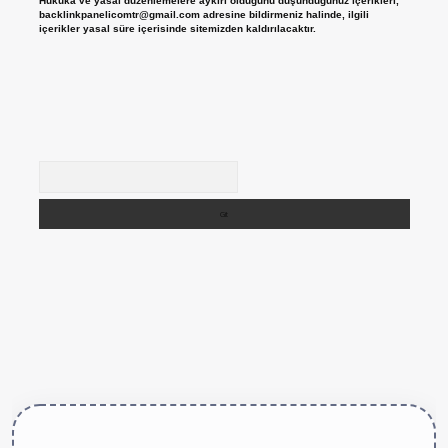
Hukuka ve yasal düzenlemelere aykırı olduğunu düşündüğünüz içerikleri,
backlinkpanelicomtr@gmail.com
adresine bildirmeniz halinde, ilgili
içerikler yasal süre içerisinde sitemizden kaldırılacaktır.
Arama
https://betexper.live/