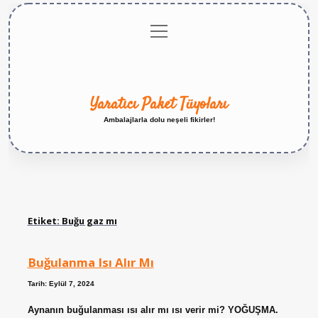
menüyü
Anasayfa
Gizlilik
Yasal
Hakkımızda
aç
Politikası
Uyarı
Yaratıcı Paket Tüyoları
Ambalajlarla dolu neşeli fikirler!
Etiket:
Buğu gaz mı
Buğulanma Isı Alır Mı
Tarih: Eylül 7, 2024
Aynanın buğulanması ısı alır mı ısı verir mi? YOĞUŞMA.