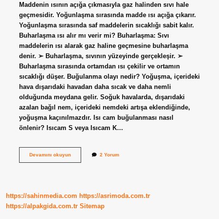
Maddenin ısının açığa çıkmasıyla gaz halinden sıvı hale
geçmesidir. Yoğunlaşma sırasında madde ısı açığa çıkarır.
Yoğunlaşma sırasında saf maddelerin sıcaklığı sabit kalır.
Buharlaşma ısı alır mı verir mi? Buharlaşma: Sıvı
maddelerin ısı alarak gaz haline geçmesine buharlaşma
denir. ➢ Buharlaşma, sıvının yüzeyinde gerçekleşir. ➢
Buharlaşma sırasında ortamdan ısı çekilir ve ortamın
sıcaklığı düşer. Buğulanma olayı nedir? Yoğuşma, içerideki
hava dışarıdaki havadan daha sıcak ve daha nemli
olduğunda meydana gelir. Soğuk havalarda, dışarıdaki
azalan bağıl nem, içerideki nemdeki artışa eklendiğinde,
yoğuşma kaçınılmazdır. Isı cam buğulanması nasıl
önlenir? Isıcam S veya Isıcam K…
Buğulanma
Devamını okuyun
2 Yorum
Isı
Alır
Mı
https://sahinmedia.com
https://asrimoda.com.tr
https://alpakgida.com.tr
Sitemap