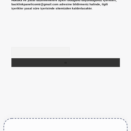
Hukuka ve yasal düzenlemelere aykırı olduğunu düşündüğünüz içerikleri,
backlinkpanelicomtr@gmail.com
adresine bildirmeniz halinde, ilgili
içerikler yasal süre içerisinde sitemizden kaldırılacaktır.
Arama
tps://betexper.live/