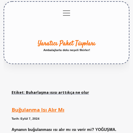
menüyü
Anasayfa
Gizlilik
Yasal
Hakkımızda
aç
Politikası
Uyarı
Yaratıcı Paket Tüyoları
Ambalajlarla dolu neşeli fikirler!
Etiket:
Buharlaşma ısısı arttıkça ne olur
Buğulanma Isı Alır Mı
Tarih: Eylül 7, 2024
Aynanın buğulanması ısı alır mı ısı verir mi? YOĞUŞMA.