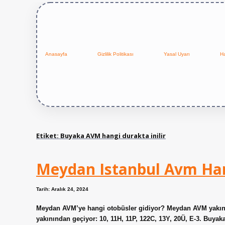
Anasayfa
Gizlilik Politikası
Yasal Uyarı
H
Etiket:
Buyaka AVM hangi durakta inilir
Meydan Istanbul Avm Han
Tarih: Aralık 24, 2024
Meydan AVM’ye hangi otobüsler gidiyor? Meydan AVM yakını
yakınından geçiyor: 10, 11H, 11P, 122C, 13Y, 20Ü, E-3. Buy