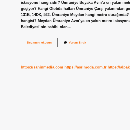
istasyonu hangisidir? Ümraniye Buyaka Avm’a en yakın metr
geçiyor? Hangi Otobüs hatları Ümraniye Çarşı yakınından ge
131B, 14DK, 522. Ümraniye Meydan hangi metro durağında
hangisi? Meydan Ümraniye Avm’ya en yakın metro istasyon
Belediyesi’nin sahibi olan…
Meydan
Devamını okuyun
Yorum Bırak
Istanbul
Avm
Hangi
Otobüs
Gider
https://sahinmedia.com
https://asrimoda.com.tr
https://alpa