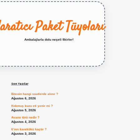
aratıcı Paket Tüyoları
Ambalajlarla dolu neşeli fikirler!
Sidebar
https://betexper.live/
Son Yazılar
Bitcoin hangi saatlerde alınır ?
Ağustos 6, 2026
Kokmuş kuzu eti yenir mi ?
Ağustos 5, 2026
Avans türü nedir ?
Ağustos 4, 2026
6’nın karekökü kaçtır ?
Ağustos 3, 2026