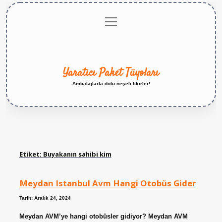
menüyü
Anasayfa
Gizlilik
Yasal
Hakkımızda
aç
Politikası
Uyarı
Yaratıcı Paket Tüyoları
Ambalajlarla dolu neşeli fikirler!
Etiket:
Buyakanın sahibi kim
Meydan Istanbul Avm Hangi Otobüs Gider
Tarih: Aralık 24, 2024
Meydan AVM’ye hangi otobüsler gidiyor? Meydan AVM