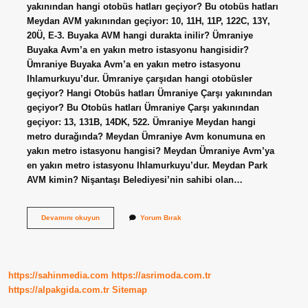
yakınından hangi otobüs hatları geçiyor? Bu otobüs hatları
Meydan AVM yakınından geçiyor: 10, 11H, 11P, 122C, 13Y,
20Ü, E-3. Buyaka AVM hangi durakta inilir? Ümraniye
Buyaka Avm’a en yakın metro istasyonu hangisidir?
Ümraniye Buyaka Avm’a en yakın metro istasyonu
Ihlamurkuyu’dur. Ümraniye çarşıdan hangi otobüsler
geçiyor? Hangi Otobüs hatları Ümraniye Çarşı yakınından
geçiyor? Bu Otobüs hatları Ümraniye Çarşı yakınından
geçiyor: 13, 131B, 14DK, 522. Ümraniye Meydan hangi
metro durağında? Meydan Ümraniye Avm konumuna en
yakın metro istasyonu hangisi? Meydan Ümraniye Avm’ya
en yakın metro istasyonu Ihlamurkuyu’dur. Meydan Park
AVM kimin? Nişantaşı Belediyesi’nin sahibi olan…
Meydan
Devamını okuyun
Yorum Bırak
Istanbul
Avm
Hangi
Otobüs
Gider
https://sahinmedia.com
https://asrimoda.com.tr
https://alpakgida.com.tr
Sitemap