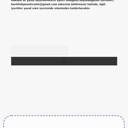
Hukuka ve yasal düzenlemelere aykırı olduğunu düşündüğünüz içerikleri,
backlinkpanelicomtr@gmail.com
adresine bildirmeniz halinde, ilgili
içerikler yasal süre içerisinde sitemizden kaldırılacaktır.
Arama
ttps://betexper.live/