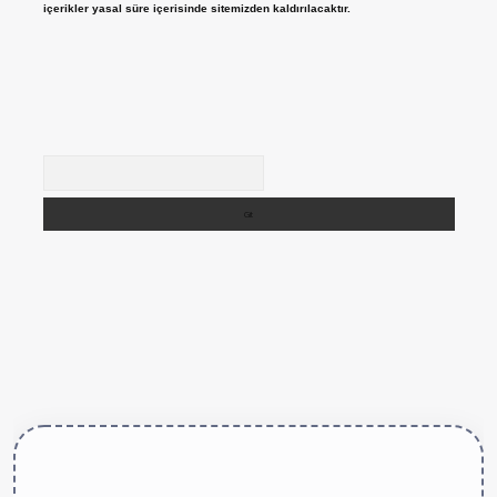
içerikler yasal süre içerisinde sitemizden kaldırılacaktır.
Arama
tps://betexper.live/