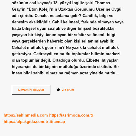
sözünün asıl kaynağı 18. yüzyıl İngiliz şairi Thomas
Gray’in “Eton Koleji’nin Uzaktan Görünümü Üzerine Övgü”
adlı şiiridir. Cehalet ne anlama gelir? Cahillik, bilgi ve
deneyim eksikliğidir. Cahil kelimesi, farkında olmayan veya
hatta bilişsel uyumsuzluk ve diğer bilişsel bozukluklar
yaşayan bir kişiyi tanımlayan bir sıfattır ve önemli bilgi
veya gerçeklerden habersiz olan kişileri tanımlayabilir.
Cehalet mutluluk getirir mi? Ne yazık ki cehalet mutluluk
getirmiyor. Getirseydi en mutlu toplumlar bilimin merkezi
olan toplumlar değil, Ortadoğu olurdu. Elbette ihtiyaçlar
hiyerarşisi de bir kişinin mutluluğu üzerinde etkilidir. Bir
insan bilgi sahibi olmasına rağmen açsa yine de mutlu…
Cehalet
Devamını okuyun
2 Yorum
Mutluluktur
Ne
Anlama
Gelir
https://sahinmedia.com
https://asrimoda.com.tr
https://alpakgida.com.tr
Sitemap