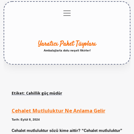
menüyü
Anasayfa
Gizlilik
Yasal
Hakkımızda
aç
Politikası
Uyarı
Yaratıcı Paket Tüyoları
Ambalajlarla dolu neşeli fikirler!
Etiket:
Cahillik güç müdür
Cehalet Mutluluktur Ne Anlama Gelir
Tarih: Eylül 8, 2024
Cehalet mutluluktur sözü kime aittir? “Cehalet mutluluktur”