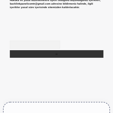
Hukuka ve yasal düzenlemelere aykırı olduğunu düşündüğünüz içerikleri,
backlinkpanelicomtr@gmail.com
adresine bildirmeniz halinde, ilgili
içerikler yasal süre içerisinde sitemizden kaldırılacaktır.
Arama
tps://betexper.live/