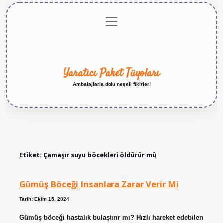
menüyü
Anasayfa
Gizlilik
Yasal
Hakkımızda
aç
Politikası
Uyarı
Yaratıcı Paket Tüyoları
Ambalajlarla dolu neşeli fikirler!
Etiket:
Çamaşır suyu böcekleri öldürür mü
Gümüş Böceği Insanlara Zarar Verir Mi
Tarih: Ekim 15, 2024
Gümüş böceği hastalık bulaştırır mı? Hızlı hareket edebilen