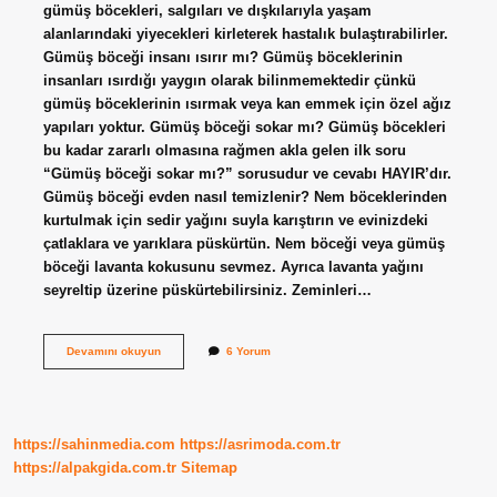
gümüş böcekleri, salgıları ve dışkılarıyla yaşam
alanlarındaki yiyecekleri kirleterek hastalık bulaştırabilirler.
Gümüş böceği insanı ısırır mı? Gümüş böceklerinin
insanları ısırdığı yaygın olarak bilinmemektedir çünkü
gümüş böceklerinin ısırmak veya kan emmek için özel ağız
yapıları yoktur. Gümüş böceği sokar mı? Gümüş böcekleri
bu kadar zararlı olmasına rağmen akla gelen ilk soru
“Gümüş böceği sokar mı?” sorusudur ve cevabı HAYIR’dır.
Gümüş böceği evden nasıl temizlenir? Nem böceklerinden
kurtulmak için sedir yağını suyla karıştırın ve evinizdeki
çatlaklara ve yarıklara püskürtün. Nem böceği veya gümüş
böceği lavanta kokusunu sevmez. Ayrıca lavanta yağını
seyreltip üzerine püskürtebilirsiniz. Zeminleri…
Gümüş
Devamını okuyun
6 Yorum
Böceği
Insanlara
Zarar
Verir
Mi
https://sahinmedia.com
https://asrimoda.com.tr
https://alpakgida.com.tr
Sitemap