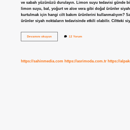
ve sabah yüzünüzü durulayın. Limon suyu tedavisi günde bir k
limon suyu, bal, yoğurt ve aloe vera gibi doğal ürünler siya
kurtulmak için hangi cilt bakım ürünlerini kullanmalıyım? Sali
ürünler siyah noktaların tedavisinde etkili olabilir. Ciltteki 
Siyah
Devamını okuyun
12 Yorum
Nokta
En
Iyi
Ne
Temizler
https://sahinmedia.com
https://asrimoda.com.tr
https://alpa