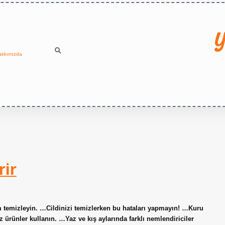
Y
akkımızda
rir
am temizleyin. …Cildinizi temizlerken bu hataları yapmayın! …Kuru
suz ürünler kullanın. …Yaz ve kış aylarında farklı nemlendiriciler