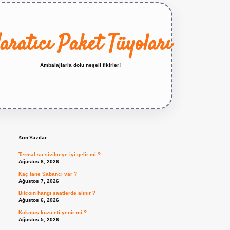
aratıcı Paket Tüyoları
Ambalajlarla dolu neşeli fikirler!
Sidebar
https://betexper.live/
Son Yazılar
Termal su sivilceye iyi gelir mi ?
Ağustos 8, 2026
Kaç tane Sabancı var ?
Ağustos 7, 2026
Bitcoin hangi saatlerde alınır ?
Ağustos 6, 2026
Kokmuş kuzu eti yenir mi ?
Ağustos 5, 2026