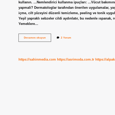
kullanın. …Nemlendirici kullanma ipuçları: …Vücut bakımın
yapmali? Dermatologlar tarafından önerilen uygulamalar, yaş
içme, cilt yüzeyini düzenli temizleme, peeling ve tonik uygu
Yeşil yapraklı sebzeler cildi aydınlatır, bu nedenle ıspanak,
Yemeklere…
Cildi
Devamını okuyun
2 Yorum
En
Çok
Ne
Güzelleştirir
https://sahinmedia.com
https://asrimoda.com.tr
https://alpa