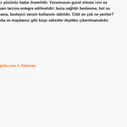
ız yüzünüz kadar önemlidir. Yuzumuzun guzel olmasi icin ne
am tarzına entegre edilmelidir; buna sağlıklı beslenme, bol su
lama, besleyici serum kullanımı dahildir. Cildi en çok ne yeniler?
 roka ve maydanoz gibi koyu sebzeler diyetten çıkarılmamalıdır.
kgida.com.tr
Sitemap