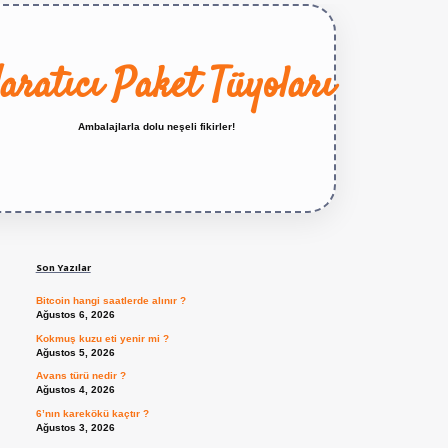
aratıcı Paket Tüyoları
Ambalajlarla dolu neşeli fikirler!
Sidebar
https://betexper.live/
Son Yazılar
Bitcoin hangi saatlerde alınır ?
Ağustos 6, 2026
Kokmuş kuzu eti yenir mi ?
Ağustos 5, 2026
Avans türü nedir ?
Ağustos 4, 2026
6’nın karekökü kaçtır ?
Ağustos 3, 2026