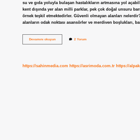
su ve gıda yoluyla bulaşan hastalıkların artmasına yol açabil
kent dışında yer alan milli parklar, pek çok doğal unsuru b
örnek teşkil etmektedirler. Güvenli olmayan alanları nelerdi
alanların odak noktası asansörler ve merdiven boşlukları, bal
Çocuk
Devamını okuyun
2 Yorum
Parkları
Güvenli
Alan
Mı
https://sahinmedia.com
https://asrimoda.com.tr
https://alpa