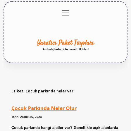
menüyü
Anasayfa
Gizlilik
Yasal
Hakkımızda
aç
Politikası
Uyarı
Yaratıcı Paket Tüyoları
Ambalajlarla dolu neşeli fikirler!
Etiket:
Çocuk parkında neler var
Çocuk Parkında Neler Olur
Tarih: Aralık 26, 2024
Çocuk parkında hangi aletler var? Genellikle açık alanlarda