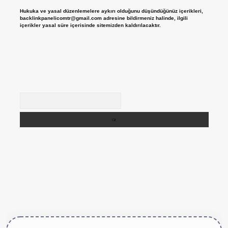
Hukuka ve yasal düzenlemelere aykırı olduğunu düşündüğünüz içerikleri,
backlinkpanelicomtr@gmail.com
adresine bildirmeniz halinde, ilgili
içerikler yasal süre içerisinde sitemizden kaldırılacaktır.
Arama
tps://betexper.live/