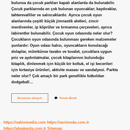
bulunsa da çocuk parkları kapalı alanlarda da bulunabilir.
Çocuk parklarında en çok bulunan oyuncaklar; kaydıraklar,
tahterevalliler ve salıncaklardır. Ayrıca çocuk oyun
alanlarında çeşitli küçük jimnastik aletleri, zincir
merdivenler, ip köprüler ve tırmanma çerçeveleri, ayrıca
labirentler bulunabilir. Çocuk oyun odasında neler olur?
Çocukların oyun odasında bulunması gereken malzemeler
şunlardır: Oyun odası halısı, oyuncakların konulacağı
dolaplar, mümkünse lavabo ve tuvalet, çocuklara uygun
priz ve aydınlatmalar, çocuk kitaplarının bulunduğu
kitaplık, dinlenmek için küçük bir koltuk, el işi becerileri
için kırtasiye ürünleri, aktivite masası ve sandalyesi. Parkta
neler olur? Çok amaçlı bir park genellikle futboldan
dodgeball…
Çocuk
Devamını okuyun
Yorum Bırak
Parkında
Neler
Olur
https://sahinmedia.com
https://asrimoda.com.tr
https://alpakgida.com.tr
Sitemap