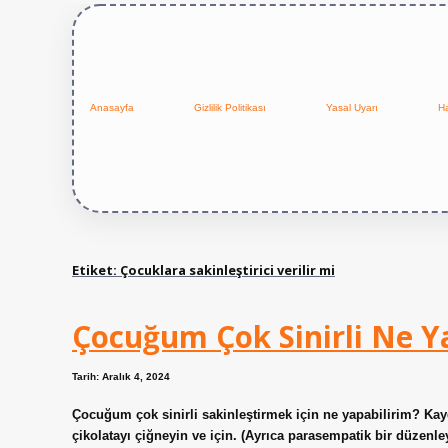
Anasayfa
Gizlilik Politikası
Yasal Uyarı
H
Etiket:
Çocuklara sakinleştirici verilir mi
Çocuğum Çok Sinirli Ne 
Tarih: Aralık 4, 2024
Çocuğum çok sinirli sakinleştirmek için ne yapabilirim? Kayg
çikolatayı çiğneyin ve için. (Ayrıca parasempatik bir düzenley