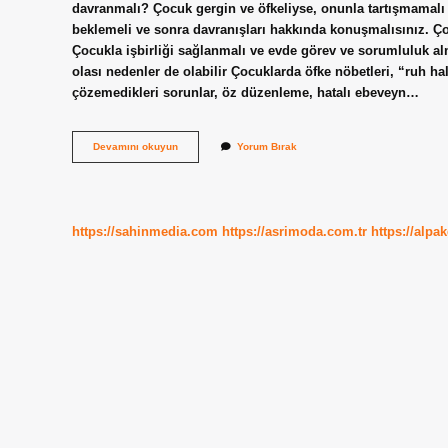
davranmalı? Çocuk gergin ve öfkeliyse, onunla tartışmamalı
beklemeli ve sonra davranışları hakkında konuşmalısınız. Ço
Çocukla işbirliği sağlanmalı ve evde görev ve sorumluluk alm
olası nedenler de olabilir Çocuklarda öfke nöbetleri, “ruh hal
çözemedikleri sorunlar, öz düzenleme, hatalı ebeveyn…
Çocuğum
Devamını okuyun
Yorum Bırak
Çok
Sinirli
Ne
Yapmalıyım
https://sahinmedia.com
https://asrimoda.com.tr
https://alpa