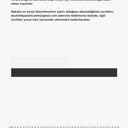
etmiş sayılırlar.
Hukuka ve yasal düzenlemelere aykırı olduğunu düşündüğünüz içerikleri,
backlinkpanelicomtr@gmail.com
adresine bildirmeniz halinde, ilgili
içerikler yasal süre içerisinde sitemizden kaldırılacaktır.
Arama
tps://betexper.live/