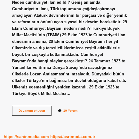
Neden cumhuriyet ilan edildi? Geniş anlamda
Cumhuriyetin ilanı, Türk toplumunu çağdaşlaştırmayı
amaçlayan Atatürk devrimlerinin bir parçası ve diğer yenilik
ve reformların önünü açan siyasal bir devrim hareketidir. 29
Ekim Cumhuriyet Bayramı nedeni nedir? Türkiye Büyük
Millet Meclisi’nin (TBMM) 29 Ekim 1923’te Cumhuriyeti ilan
etmesinin anısına, 29 Ekim Cumhuriyet Bayramı her yıl
ülkemizde ve dış temsilciliklerimizce çeşitli etkinliklerle
büyük bir coşkuyla kutlanmaktadır. Cumhuriyet
Bayramı’nda hangi olaylar gerçekleşti? 24 Temmuz 1923’te
Yunanlılar ve Birinci Dünya Savaşı’nda savaştığımız
ülkelerle Lozan Antlaşması’nı imzaladık. Dünyadaki bütün
ülkeler Türkiye’nin bağımsız bir devlet olduğunu kabul etti.
Ülkemiz egemenliğini yeniden kazandı. 29 Ekim 1923’te
Türkiye Büyük Millet Meclisi…
29
Devamını okuyun
10 Yorum
Ekim
Cumhuriyet
Bayramı
Neden
Ilan
https://sahinmedia.com
https://asrimoda.com.tr
Edildi