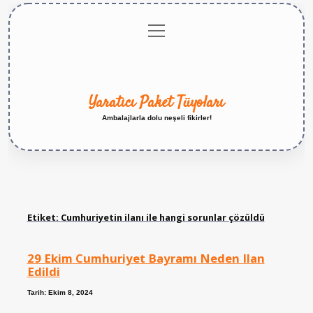
menüyü
Anasayfa
Gizlilik
Yasal
Hakkımızda
aç
Politikası
Uyarı
Yaratıcı Paket Tüyoları
Ambalajlarla dolu neşeli fikirler!
Etiket:
Cumhuriyetin ilanı ile hangi sorunlar çözüldü
29 Ekim Cumhuriyet Bayramı Neden Ilan
Edildi
Tarih: Ekim 8, 2024