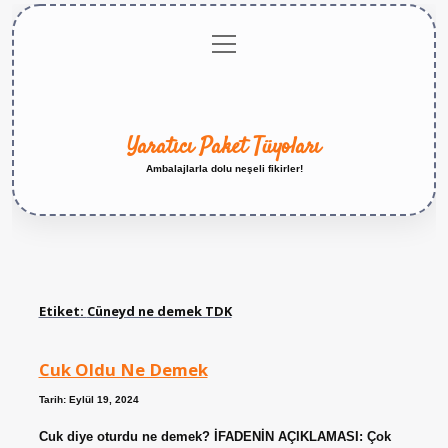
menüyü
Anasayfa
Gizlilik
Yasal
Hakkımızda
aç
Politikası
Uyarı
Yaratıcı Paket Tüyoları
Ambalajlarla dolu neşeli fikirler!
Etiket:
Cüneyd ne demek TDK
Cuk Oldu Ne Demek
Tarih: Eylül 19, 2024
Cuk diye oturdu ne demek? İFADENİN AÇIKLAMASI: Çok