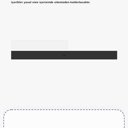
içerikler yasal süre içerisinde sitemizden kaldırılacaktır.
Arama
tps://betexper.live/