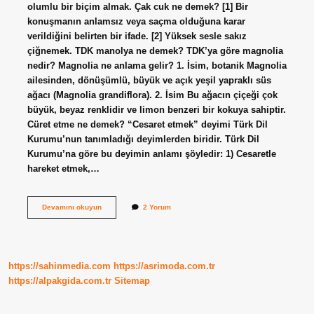
olumlu bir biçim almak. Çak cuk ne demek? [1] Bir
konuşmanın anlamsız veya saçma olduğuna karar
verildiğini belirten bir ifade. [2] Yüksek sesle sakız
çiğnemek. TDK manolya ne demek? TDK’ya göre magnolia
nedir? Magnolia ne anlama gelir? 1. İsim, botanik Magnolia
ailesinden, dönüşümlü, büyük ve açık yeşil yapraklı süs
ağacı (Magnolia grandiflora). 2. İsim Bu ağacın çiçeği çok
büyük, beyaz renklidir ve limon benzeri bir kokuya sahiptir.
Cüret etme ne demek? “Cesaret etmek” deyimi Türk Dil
Kurumu’nun tanımladığı deyimlerden biridir. Türk Dil
Kurumu’na göre bu deyimin anlamı şöyledir: 1) Cesaretle
hareket etmek,…
Cuk
Devamını okuyun
2 Yorum
Oldu
Ne
Demek
https://sahinmedia.com
https://asrimoda.com.tr
https://alpakgida.com.tr
Sitemap