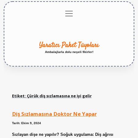
menüyü
Anasayfa
Gizlilik
Yasal
Hakkımızda
aç
Politikası
Uyarı
Yaratıcı Paket Tüyoları
Ambalajlarla dolu neşeli fikirler!
Etiket:
Çürük diş sızlamasına ne iyi gelir
Diş Sızlamasına Doktor Ne Yapar
Tarih: Ekim 9, 2024
Sızlayan dişe ne yapılır? Soğuk uygulama: Diş ağrısı