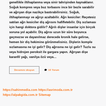
genellikle iltihaplanma veya sinir tahrişinden kaynaklanır.
Soğuk kompres veya buz torbasını ince bir bezle sarabilir
ve ağrıyan dişe nazikçe bastırabilirsiniz. Soğuk,
iltihaplanmayı ve ağrıyı azaltabilir. Ağrı kesiciler: Reçetesiz
satılan ağrı kesiciler diş ağrısını hafifletebilir. Diş sızlaması
için hangi doktora gidilir? Ağrılı dişler insanlar için birçok
soruna yol açabilir. Diş ağrısı uzun bir süre boyunca
geçmezse ve dayanılmaz derecede kronik hale gelirse,
hemen bir diş hekimine görünmelisiniz. Dişlerin komple
sızlamasına ne iyi gelir? Diş ağrısına ne iyi gelir? Tuzlu su
veya hidrojen peroksit ile gargara yapın. Ağrıyan dişe
karanfil yağı, vanilya özü veya…
Diş
Devamını okuyun
10 Yorum
Sızlamasına
Doktor
Ne
Yapar
https://sahinmedia.com
https://asrimoda.com.tr
https://alpakgida.com.tr
Sitemap