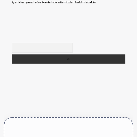
içerikler yasal süre içerisinde sitemizden kaldırılacaktır.
Arama
tps://betexper.live/