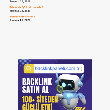
Temmuz 30, 2026
Telefonda QR kodu nerede ?
Temmuz 28, 2026
Kozmik varlık nedir ?
Temmuz 26, 2026